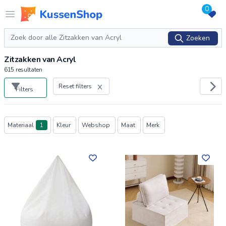
0
Logo www.kussenshop.nl
Open menu
Zoeken
Zoeken
Zitzakken van Acryl
615
resultaten
Reset filters
Filters
Producten
Materiaal
1
Kleur
Webshop
Maat
Merk