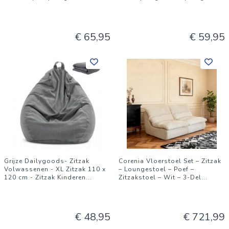
€ 65,95
€ 59,95
Grijze Dailygoods- Zitzak
Corenia Vloerstoel Set – Zitzak
Volwassenen - XL Zitzak 110 x
– Loungestoel – Poef –
120 cm - Zitzak Kinderen
...
Zitzakstoel – Wit – 3-Del
...
€ 48,95
€ 721,99