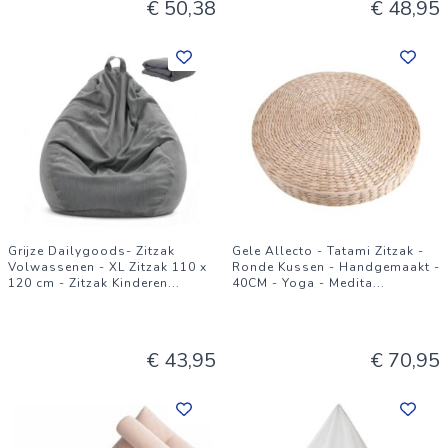
€ 50,38
€ 48,95
Grijze Dailygoods- Zitzak
Gele Allecto - Tatami Zitzak -
Volwassenen - XL Zitzak 110 x
Ronde Kussen - Handgemaakt -
120 cm - Zitzak Kinderen
...
40CM - Yoga - Medita
...
€ 43,95
€ 70,95