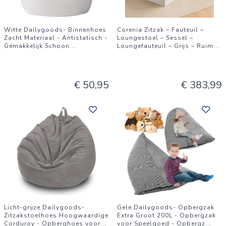
Witte Dailygoods- Binnenhoes
Corenia Zitzak – Fauteuil –
Zacht Materiaal - Antistatisch -
Loungestoel – Sessel –
Gemakkelijk Schoon
...
Loungefauteuil – Grijs – Ruim
...
€ 50,95
€ 383,99
Licht-grijze Dailygoods-
Gele Dailygoods- Opbergzak
Zitzakstoelhoes Hoogwaardige
Extra Groot 200L - Opbergzak
Corduroy - Opberghoes voor
...
voor Speelgoed - Opbergz
...