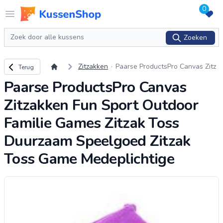
0
Logo www.kussenshop.nl
Open menu
Zoeken
Zoeken
Terug naar overzicht
Zitzakken
Paarse ProductsPro Canvas Zitz
Terug
akken Fun Sport Outdoor Famili
Paarse ProductsPro Canvas
e Games Zitzak Toss Duurzaam
Speelgoed Z
...
Zitzakken Fun Sport Outdoor
Familie Games Zitzak Toss
Duurzaam Speelgoed Zitzak
Toss Game Medeplichtige