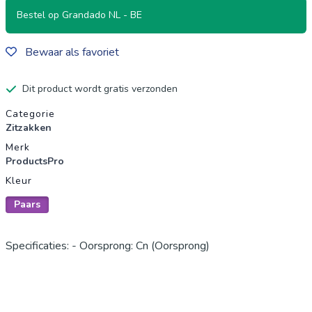
Bestel op Grandado NL - BE
Bewaar als favoriet
Dit product wordt gratis verzonden
Productgegevens
Categorie
Zitzakken
Merk
ProductsPro
Kleur
Paars
Specificaties: - Oorsprong: Cn (Oorsprong)