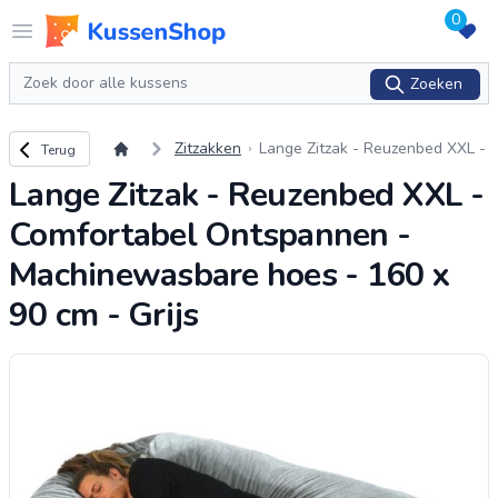
0
Logo www.kussenshop.nl
Open menu
Zoeken
Zoeken
Terug naar overzicht
Zitzakken
Lange Zitzak - Reuzenbed XXL -
Terug
Comfortabel Ontspannen - Mac
Lange Zitzak - Reuzenbed XXL -
hinewasbare hoes - 160 x 90 c
m - Grijs
Comfortabel Ontspannen -
Machinewasbare hoes - 160 x
90 cm - Grijs