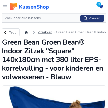
0
Logo www.kussenshop.nl
Open menu
Zoeken
Zoeken
Terug naar overzicht
Zitzakken
Green Bean Groen Bean® Indoo
Terug
r Zitzak "Square" 140x180cm me
Green Bean Groen Bean®
t 380 liter EPS-korrelvulling - vo
or kinde
...
Indoor Zitzak "Square"
140x180cm met 380 liter EPS-
korrelvulling - voor kinderen en
volwassenen - Blauw