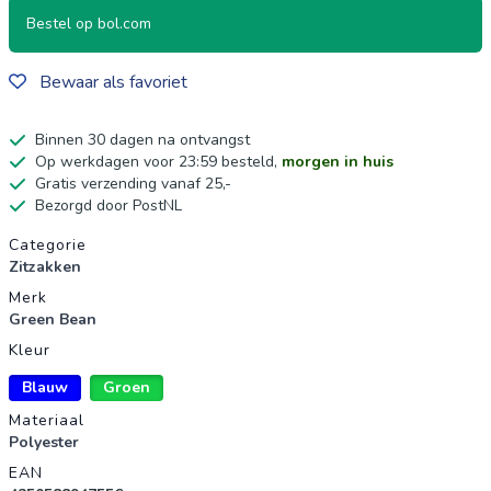
Bestel op bol.com
Bewaar als favoriet
Binnen 30 dagen na ontvangst
Op werkdagen voor 23:59 besteld,
morgen in huis
Gratis verzending vanaf 25,-
Bezorgd door PostNL
Productgegevens
Categorie
Zitzakken
Merk
Green Bean
Kleur
Blauw
Groen
Materiaal
Polyester
EAN