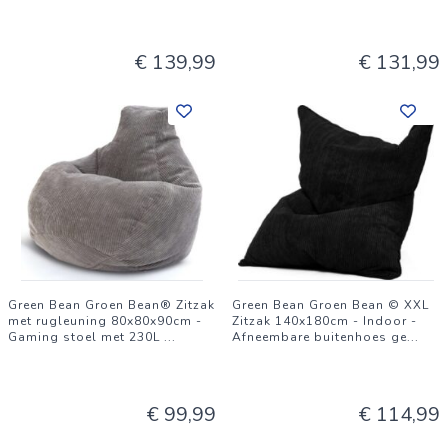
zitzak voor binnen en buiten. Geschikt voor jongens, meisjes,
tieners en volwassenen.
€ 139,99
€ 131,99
Green Bean Groen Bean® Zitzak
Green Bean Groen Bean © XXL
met rugleuning 80x80x90cm -
Zitzak 140x180cm - Indoor -
Gaming stoel met 230L
...
Afneembare buitenhoes ge
...
€ 99,99
€ 114,99