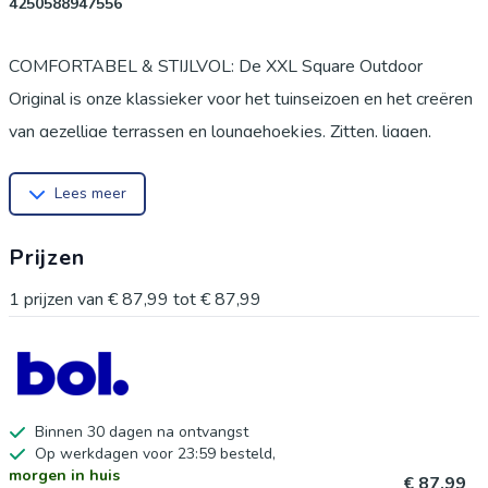
4250588947556
COMFORTABEL & STIJLVOL: De XXL Square Outdoor
Original is onze klassieker voor het tuinseizoen en het creëren
van gezellige terrassen en loungehoekjes. Zitten, liggen,
alleen of met z'n tweeën? Het maakt niet uit, want de Square
Lees meer
zitzak kan alles, past zich aan elke lichaamsvorm aan en is
ongelooflijk comfortabel. Ontspannen, zonnen, tot rust komen!
Prijzen
UNIVERSEEL GEBRUIK: Dankzij de duurzame hoes (50%
PVC en 50% polyester) is de zitzak zeer aangenaam op de
1
prijzen van
€ 87,99
tot
€ 87,99
huid en past hij zich ergonomisch aan elke zithouding aan.
Dankzij de hoogwaardige afwerking met scheurvaste naden is
het zitkussen vrijwel onverwoestbaar. Ideaal voor gebruik
binnenshuis: Of het nu in de woonkamer, kinderkamer of
Binnen 30 dagen na ontvangst
Op werkdagen voor 23:59 besteld,
slaapkamer is - de Square Original is flexibel te gebruiken.
morgen in huis
€ 87,99