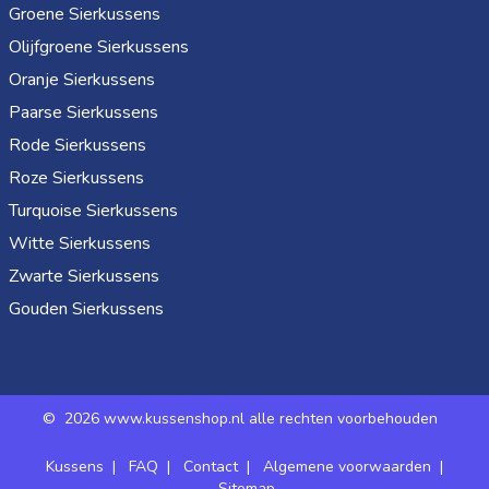
Groene Sierkussens
Olijfgroene Sierkussens
Oranje Sierkussens
Paarse Sierkussens
Rode Sierkussens
Roze Sierkussens
Turquoise Sierkussens
Witte Sierkussens
Zwarte Sierkussens
Gouden Sierkussens
©
2026 www.kussenshop.nl alle rechten voorbehouden
Kussens
|
FAQ
|
Contact
|
Algemene voorwaarden
|
Sitemap