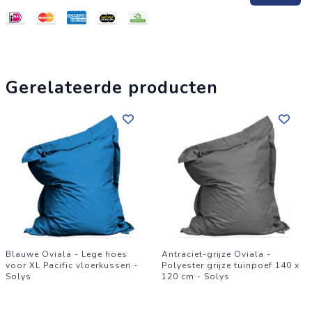
Kenmerken van de lege XL poefhoes:
Lengte: 140 cm
Breedte: 120 cm
Waterdicht
Gerelateerde producten
100% polypropyleen gecoat met PVC om vocht te
weerstaan
Pakket : 1 doos
Gewicht: 1 kg
Blauwe Oviala - Lege hoes
Antraciet-grijze Oviala -
voor XL Pacific vloerkussen -
Polyester grijze tuinpoef 140 x
Solys
120 cm - Solys