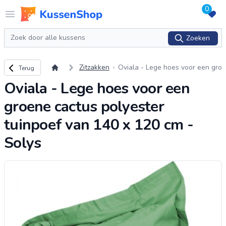
0
Logo www.kussenshop.nl
Open menu
Zoeken
Zoeken
Terug naar overzicht
Zitzakken
Oviala - Lege hoes voor een gro
Terug
ene cactus polyester tuinpoef v
Oviala - Lege hoes voor een
an 140 x 120 cm - Solys
groene cactus polyester
tuinpoef van 140 x 120 cm -
Solys