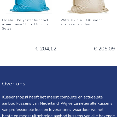
Oviala - Polyester tuinpoef
Witte Oviala - XXL ivoor
azuurblauw 180 x 145 cm -
zitkussen - Solys
Solys
€ 204,12
€ 205,09
Over ons
Kussenshop.nl heeft het meest complete en actueelste
aanbod kussens van Nederland. Wij verzamelen alle kussens
van professionele kussen leveranciers, waardoor we het
beste en meest uitgebreide aanbod kussens van alle bekende