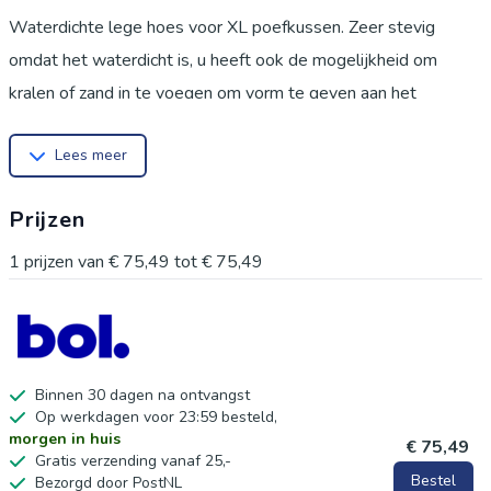
Waterdichte lege hoes voor XL poefkussen. Zeer stevig
omdat het waterdicht is, u heeft ook de mogelijkheid om
kralen of zand in te voegen om vorm te geven aan het
tuinpoefkussen. De lege XL poefhoes heeft een grote haak
Lees meer
om op te hangen en ruimte te besparen bij het opbergen van
het poefkussen. Perfect buiten in de tuin of binnen in een
Prijzen
slaapkamer of speelkamer, kies een waterdichte lege XL
poefhoes om uw bestaande hoes te vervangen en opnieuw te
1
prijzen van
€ 75,49
tot
€ 75,49
genieten van een comfortabel poefkussen dat u naar wens
kunt verplaatsen.
De kleur kan lichter of donkerder lijken op de foto's in de
Binnen 30 dagen na ontvangst
Op werkdagen voor 23:59 besteld,
omgeving. Voor een nauwkeurigere weergave, raadpleeg het
morgen in huis
€ 75,49
artikel op een witte achtergrond.
Gratis verzending vanaf 25,-
Bestel
Bezorgd door PostNL