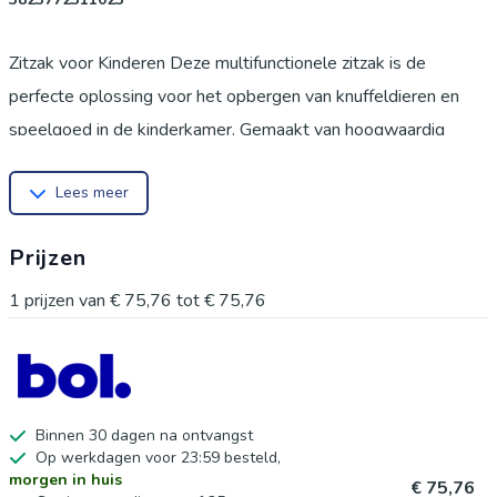
Zitzak voor Kinderen Deze multifunctionele zitzak is de
perfecte oplossing voor het opbergen van knuffeldieren en
speelgoed in de kinderkamer. Gemaakt van hoogwaardig
materiaal, voelt de stof zacht en comfortabel aan, terwijl het
Lees meer
tegelijkertijd zeer duurzaam is. Dit maakt de zitzak ideaal voor
dagelijks gebruik door kinderen, waarbij comfort en veiligheid
Prijzen
voorop staan. Ruimtebesparende Opbergoplossing Met deze
zitzak verandert rommel in een comfortabele zitplek. De zitzak
1
prijzen van
€ 75,76
tot
€ 75,76
biedt ruime opslag voor:
Pluche dieren
Kussens
Dekens
Binnen 30 dagen na ontvangst
Op werkdagen voor 23:59 besteld,
Kleding
morgen in huis
€ 75,76
Wanneer de zitzak gevuld is, biedt hij een uitnodigende en