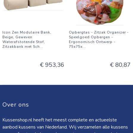
Icon Zen Modulaire Bank,
Opbergtas - Zitzak Organizer -
Beige, Geweven
Speelgoed Opbergen -
Waterafstotende Stof,
Ergonomisch Ontwerp -
Zitzakbank met Sch
...
75x75x
...
€ 953,36
€ 80,87
Over ons
Kussenshop.nl heeft het meest complete en actueelste
aanbod kussens van Nederland. Wij verzamelen alle kussens