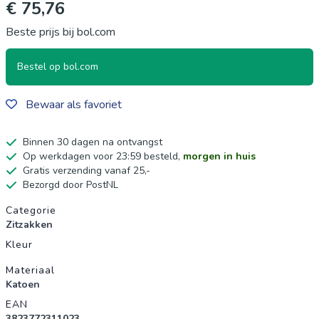
€ 75,76
Beste prijs bij bol.com
Bestel op bol.com
Bewaar als favoriet
Binnen 30 dagen na ontvangst
Op werkdagen voor 23:59 besteld,
morgen in huis
Gratis verzending vanaf 25,-
Bezorgd door PostNL
Productgegevens
Categorie
Zitzakken
Kleur
Materiaal
Katoen
EAN
3823772311023