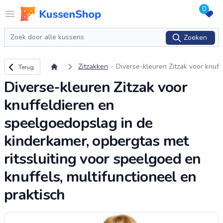
0
Logo www.kussenshop.nl
Open menu
Zoeken
Zoeken
Terug naar overzicht
Zitzakken
Diverse-kleuren Zitzak voor knuf
Terug
feldieren en speelgoedopslag in
Diverse-kleuren Zitzak voor
de kinderkamer, opbergtas met r
itssl
...
knuffeldieren en
speelgoedopslag in de
kinderkamer, opbergtas met
ritssluiting voor speelgoed en
knuffels, multifunctioneel en
praktisch