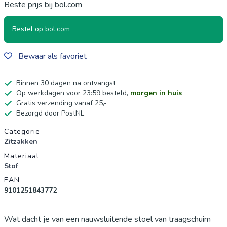
Beste prijs bij bol.com
Bestel op bol.com
Bewaar als favoriet
Binnen 30 dagen na ontvangst
Op werkdagen voor 23:59 besteld,
morgen in huis
Gratis verzending vanaf 25,-
Bezorgd door PostNL
Productgegevens
Categorie
Zitzakken
Materiaal
Stof
EAN
9101251843772
Wat dacht je van een nauwsluitende stoel van traagschuim