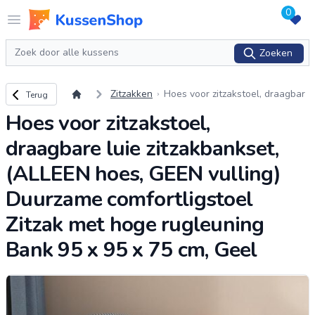
0
Logo www.kussenshop.nl
Open menu
Zoeken
Zoeken
Terug naar overzicht
Zitzakken
Hoes voor zitzakstoel, draagbar
Terug
e luie zitzakbankset, (ALLEEN ho
Hoes voor zitzakstoel,
es, GEEN vulling) Duurzame com
fortlig
...
draagbare luie zitzakbankset,
(ALLEEN hoes, GEEN vulling)
Duurzame comfortligstoel
Zitzak met hoge rugleuning
Bank 95 x 95 x 75 cm, Geel