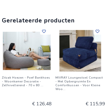
lichtgrijs, geel, rasterAfmeting: 95 x 95 x 75 cmPakket
inbegrepen:1 x hoes voor bankzitzak (alleen hoes, geen
vulling)1 x voetenbankhoes (alleen hoes, geen vulmiddel)1 x
Gerelateerde producten
knuffelkussenhoes (alleen hoes, geen vulmiddel)
Zitzak Hoezen - Poef Bankhoes
MIVRAY Loungestoel Compact
- Woonkamer Decoratie -
- Met Opbergruimte En
Zelfnivellerend - 70 x 80
...
Comfortkussen - Voor Kleine
Woo
...
€ 126,48
€ 115,99