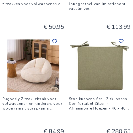
zitzakken voor volwassenen e
...
loungestoel van imitatiebont,
vacuümver
...
€ 50,95
€ 113,99
Pugsdrly Zitzak, zitzak voor
Stoelkussens Set - Zitkussens -
volwassenen en kinderen, voor
Comfortabel Zitten -
woonkamer, slaapkamer
...
Afneembare Hoezen - 46 x 40
...
€ 84,99
€ 280,65