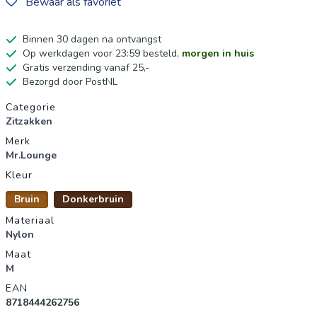
Bewaar als favoriet
Binnen 30 dagen na ontvangst
Op werkdagen voor 23:59 besteld,
morgen in huis
Gratis verzending vanaf 25,-
Bezorgd door PostNL
Productgegevens
Categorie
Zitzakken
Merk
Mr.Lounge
Kleur
Bruin
Donkerbruin
Materiaal
Nylon
Maat
M
EAN
8718444262756