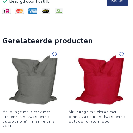
Bestel
Bezorgd door PostNL
Specificaties
Materiaal van hoogwaardig nylon
Voorzien van waterdichte PVC coating
Sluiting: Hoes met sterk klittenband, binnenzak met stevige
Gerelateerde producten
rits
Vulling van gerecycelde polystreen balletjes
Kleur: Donkerbruin
Afmeting: 130x150 cm
Reiniging en onderhoud: De buitenhoes kan makkelijk
schoongemaakt worden met een vochtige doek en
uitgewassen worden op maximaal 30 graden.
Mr.lounge mr. zitzak met
Mr.lounge mr. zitzak met
binnenzak volwassene x
binnenzak kind volwassene x
outdoor olefin marine grijs
outdoor dralon rood
2631