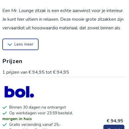
Een Mr. Lounge zitzak is een echte aanwinst voor je interieur.
Je kunt hier ultiem in relaxen. Deze mooie grote zitzakken zijn
vervaardigt uit hoogwaardig materiaal, dat zowel binnen als
buiten gebruikt kan worden. Hierdoor kun je in huis, tuin of op
Lees meer
je balkon altijd lekker luieren in deze heerlijke zitzak. Je kunt
de zitzak rechtop zetten waardoor je er comfortabel in kunt
Prijzen
zitten. Wil je er liever in liggen? Schud de zitzak even op, leg
hem plat neer en je hebt de perfecte loungeplek! Je
1
prijzen van
€ 94,95
tot
€ 94,95
loungekussen is dan klaar om lekker TV kijken op te kijken, te
chillen met vrienden of om er heerlijk op te relaxen in de tuin.
Voordelen
Binnen en buiten te gebruiken
Binnen 30 dagen na ontvangst
Op werkdagen voor 23:59 besteld,
Rechtop of plat leggen
morgen in huis
€ 94,95
Heerlijk relaxen
Gratis verzending vanaf 25,-