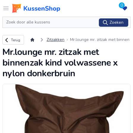
0
Logo www.kussenshop.nl
Open menu
Zoeken
Zoeken
Terug naar overzicht
Zitzakken
Mr.lounge mr. zitzak met binnen
Terug
zak kind volwassene x nylon do
Mr.lounge mr. zitzak met
nkerbruin
binnenzak kind volwassene x
nylon donkerbruin