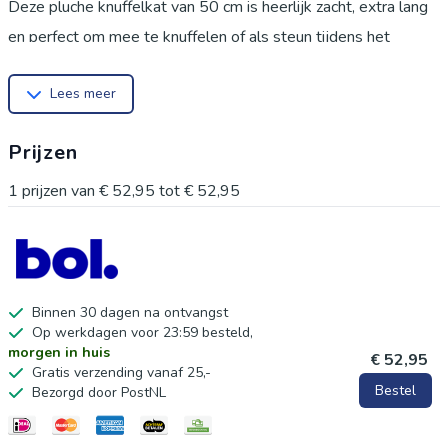
Deze pluche knuffelkat van 50 cm is heerlijk zacht, extra lang
en perfect om mee te knuffelen of als steun tijdens het
slapen. Ideaal als troostkussen, sierkussen of
Lees meer
speelkameraadje – een onweerstaanbaar cadeau voor jong en
oud.
Prijzen
Gemaakt van extra zacht elastaan en gevuld met donzige
vulling
1
prijzen van
€ 52,95
tot
€ 52,95
Multifunctioneel: te gebruiken als slaapkussen, lendensteun of
knuffelmaatje
Geschikt voor baby’s, kinderen en volwassenen
Verlicht stress en zorgt voor troostmomenten op elk moment
Binnen 30 dagen na ontvangst
Op werkdagen voor 23:59 besteld,
van de dag
morgen in huis
€ 52,95
Perfect cadeau voor verjaardagen, feestdagen of zomaar
Gratis verzending vanaf 25,-
Bestel
Bezorgd door PostNL
Komt vacuüm verpakt aan: heeft tijd nodig om volledig uit te
zetten