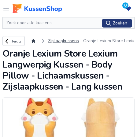
0
Logo www.kussenshop.nl
Open menu
Zoeken
Zoeken
Terug naar overzicht
Zijslaapkussens
Oranje Lexium Store Lexiu
Terug
m Langwerpig Kussen - B
Oranje Lexium Store Lexium
ody Pillow - Lichaamskuss
en - Zijslaapkussen - Lan
Langwerpig Kussen - Body
g
...
Pillow - Lichaamskussen -
Zijslaapkussen - Lang kussen