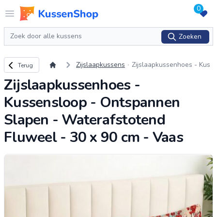
0
Logo www.kussenshop.nl
Open menu
Zoeken
Zoeken
Terug naar overzicht
Zijslaapkussens
Zijslaapkussenhoes - Kus
Terug
sensloop - Ontspannen S
Zijslaapkussenhoes -
lapen - Waterafstotend Fl
uweel - 30 x 90 cm - Vaa
Kussensloop - Ontspannen
s
Slapen - Waterafstotend
Fluweel - 30 x 90 cm - Vaas