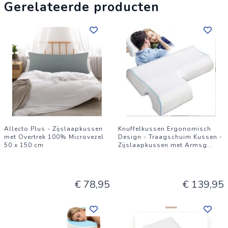
Ervaar langdurig comfort en behoud de uitstekende uitstraling
Gerelateerde producten
na elke wasbeurt.
Allecto Plus - Zijslaapkussen
Knuffelkussen Ergonomisch
met Overtrek 100% Microvezel
Design - Traagschuim Kussen -
50 x 150 cm
Zijslaapkussen met Armsg
...
€ 78,95
€ 139,95