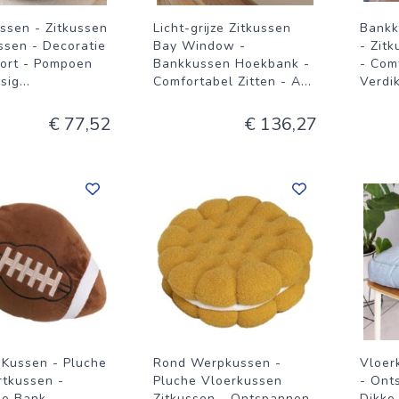
ssen - Zitkussen
Licht-grijze Zitkussen
Bankk
ssen - Decoratie
Bay Window -
- Zit
ort - Pompoen
Bankkussen Hoekbank -
- Com
sig
...
Comfortabel Zitten - A
...
Verdi
€ 77,52
€ 136,27
 Kussen - Pluche
Rond Werpkussen -
Vloer
rtkussen -
Pluche Vloerkussen
- Ont
ie Bank -
Zitkussen - Ontspannen
Dikke 