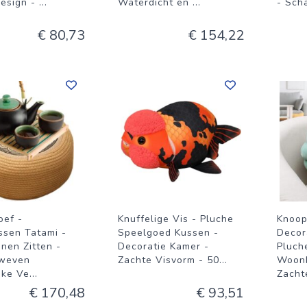
esign -
...
Waterdicht en
...
- Sch
€ 80,73
€ 154,22
oef -
Knuffelige Vis - Pluche
Knoop
ssen Tatami -
Speelgoed Kussen -
Decor
nen Zitten -
Decoratie Kamer -
Pluch
weven
Zachte Visvorm - 50
...
Woonk
jke Ve
...
Zacht
€ 170,48
€ 93,51