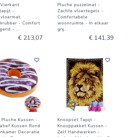
 Vierkant
Pluche puzzelmat -
apijt -
Zachte vloertegels -
lvloermat
Comfortabele
mrubber - Comfort
woonruimte - In elkaar
gend -
...
grij
...
€ 213,07
€ 141,39
 Pluche Kussen -
Knoopset Tapijt -
atief Kussen Rond
Knooppakket Kussen -
nkamer Decoratie
Zelf Handwerken -