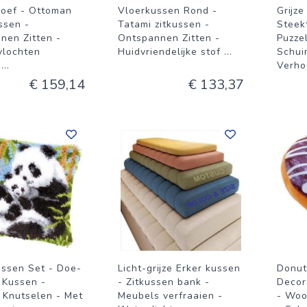
Poef - Ottoman
Vloerkussen Rond -
Grijze
ssen -
Tatami zitkussen -
Steekt
nen Zitten -
Ontspannen Zitten -
Puzze
lochten
Huidvriendelijke stof
...
Schui
j
...
Verho
€ 159,14
€ 133,37
ssen Set - Doe-
Licht-grijze Erker kussen
Donut
 Kussen -
- Zitkussen bank -
Decor
f Knutselen - Met
Meubels verfraaien -
- Woo