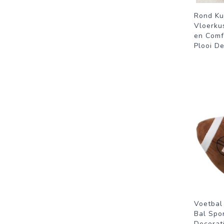
Rond Ku
Vloerku
en Comf
Plooi De
Voetbal
Bal Spo
Decorat