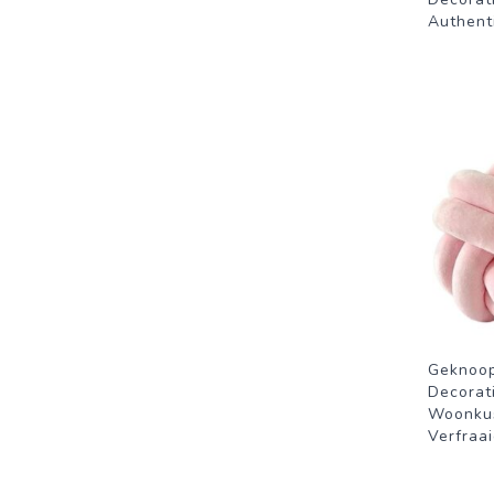
Authent
Geknoop
Decorat
Woonkus
Verfraa