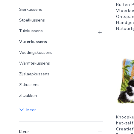
Buiten 
Sierkussens
Vloerku
Ontspan
Stoelkussens
Handgev
Natuurli
Tuinkussens
Vloerkussens
Voedingskussens
Warmtekussens
Zijslaapkussens
Zitkussens
Zitzakken
Meer
Knoopku
het-zelf
Creatie
Kleur