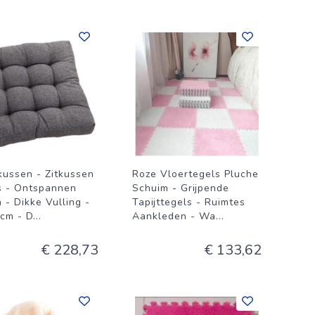
kussen - Zitkussen
Roze Vloertegels Pluche
s - Ontspannen
Schuim - Grijpende
 - Dikke Vulling -
Tapijttegels - Ruimtes
cm - D
...
Aankleden - Wa
...
€ 228,73
€ 133,62