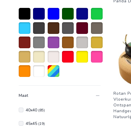
Panda D
Zwart
Marineblauw
Blauw
donkergroen
Donkerblauw
Groen
Lichtblauw
Donkergrijs
Donkerbruin
Antraciet grijs
bordeauxrood
taupe
Donkerrood
Grijs
Paars
Bruin
Licht grijs
Goud
Goudkleurig
Beige
Naturelkleur
Rood
Geel
Roze
Oranje
Wit
Diverse kleuren
Rotan P
Maat
Vloerku
Ontspan
40x40
(85)
Handge
Natuurli
45x45
(19)