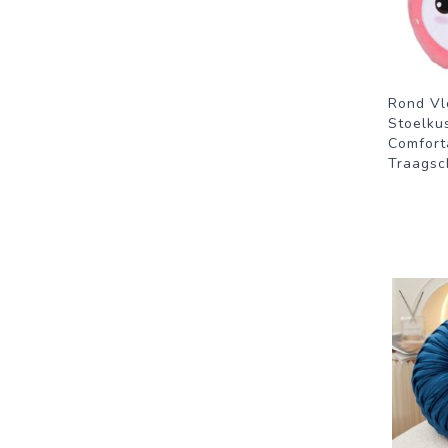
Rond Vl
Stoelku
Comforta
Traagsc