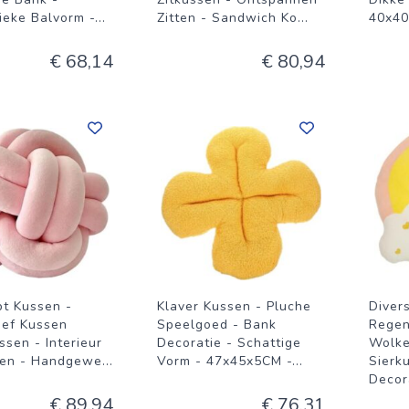
ieke Balvorm -
...
Zitten - Sandwich Ko
...
40x4
€ 68,14
€ 80,94
t Kussen -
Klaver Kussen - Pluche
Diver
ief Kussen
Speelgoed - Bank
Regen
sen - Interieur
Decoratie - Schattige
Wolk
ien - Handgewe
...
Vorm - 47x45x5CM -
...
Sierk
Decor
€ 89,94
€ 76,31