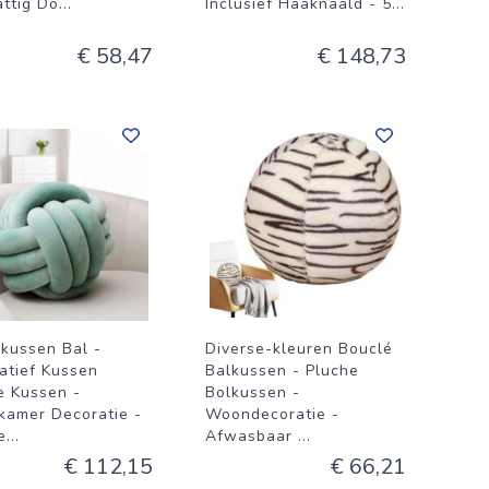
attig Do
...
Inclusief Haaknaald - 5
...
€ 58,47
€ 148,73
kussen Bal -
Diverse-kleuren Bouclé
atief Kussen
Balkussen - Pluche
e Kussen -
Bolkussen -
amer Decoratie -
Woondecoratie -
e
...
Afwasbaar
...
€ 112,15
€ 66,21