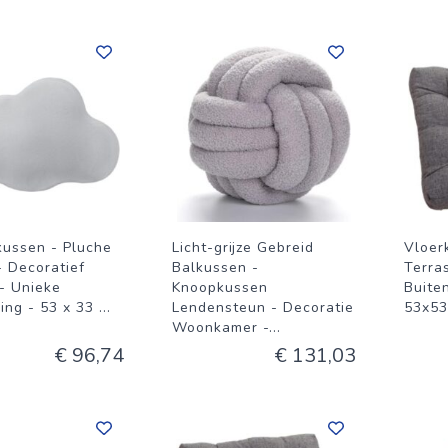
ussen - Pluche
Licht-grijze Gebreid
Vloer
- Decoratief
Balkussen -
Terra
 - Unieke
Knoopkussen
Buiten
ing - 53 x 33
...
Lendensteun - Decoratie
53x53
Woonkamer -
...
€ 96,74
€ 131,03