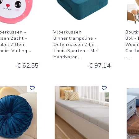
oerkussen -
Vloerkussen
Boutk
ssen Zacht -
Binnentrampoline -
Bol -
bel Zitten -
Oefenkussen Zitje -
Woonk
huim Vulling
...
Thuis Sporten - Met
Comfo
Handvaton
...
-
...
€ 62,55
€ 97,14