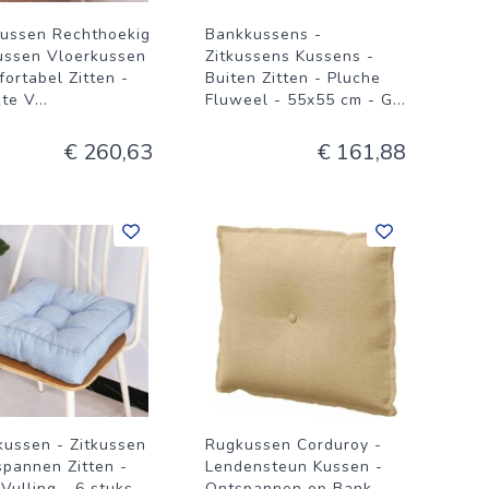
ussen Rechthoekig
Bankkussens -
kussen Vloerkussen
Zitkussens Kussens -
fortabel Zitten -
Buiten Zitten - Pluche
kte V
...
Fluweel - 55x55 cm - G
...
€ 260,63
€ 161,88
kussen - Zitkussen
Rugkussen Corduroy -
spannen Zitten -
Lendensteun Kussen -
Vulling - 6 stuks
Ontspannen op Bank -