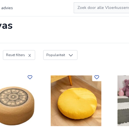
Zoeken
 advies
vas
Reset filters
Populariteit