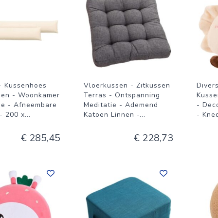
- Kussenhoes
Vloerkussen - Zitkussen
Diver
sen - Woonkamer
Terras - Ontspanning
Kusse
ie - Afneembare
Meditatie - Ademend
- Dec
- 200 x
...
Katoen Linnen -
...
- Kne
€ 285,45
€ 228,73