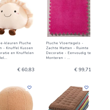
se-kleuren Pluche
Pluche Vloertegels -
n - Knuffel Kussen
Zachte Matten - Ruimte
oratie en Knuffelen
Decoratie - Eenvoudig te
del
...
Monteren -
...
€ 60,83
€ 99,71