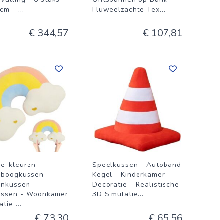
0cm -
...
Fluweelzachte Tex
...
€ 344,57
€ 107,81
se-kleuren
Speelkussen - Autoband
boogkussen -
Kegel - Kinderkamer
enkussen
Decoratie - Realistische
ussen - Woonkamer
3D Simulatie
...
atie
...
€ 73,30
€ 65,56