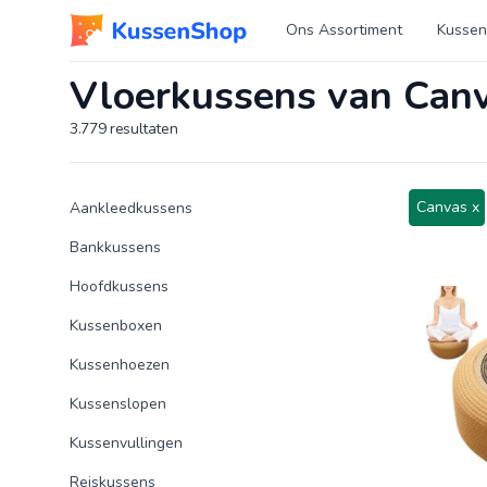
Logo www.kussenshop.nl
Ons Assortiment
Kussen
Vloerkussens van Can
3.779
resultaten
Product categorieën
Producten
Canvas x
Aankleedkussens
Bankkussens
Hoofdkussens
Kussenboxen
Kussenhoezen
Kussenslopen
Kussenvullingen
Reiskussens