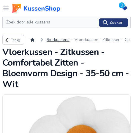
0
Logo www.kussenshop.nl
Open menu
Zoeken
Zoeken
Terug naar overzicht
Sierkussens
Vloerkussen - Zitkussen - Co
Terug
mfortabel Zitten - Bloemvorm
Vloerkussen - Zitkussen -
Design - 35-50 cm - Wit
Comfortabel Zitten -
Bloemvorm Design - 35-50 cm -
Wit