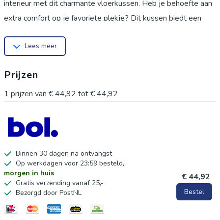
interieur met dit charmante vloerkussen. Heb je behoefte aan
extra comfort op je favoriete plekje? Dit kussen biedt een
zachte en uitnodigende zitervaring. Dit veelzijdige zitkussen is
Lees meer
gevuld met comfortabel PP-katoen en afgewerkt met een
zachte pluche stof. Dankzij de handige ritssluiting is de hoes
Prijzen
eenvoudig te verwijderen en te reinigen. Perfect voor gebruik
op de bank, stoel, balkon of zelfs als decoratief element
1
prijzen van
€ 44,92
tot
€ 44,92
tijdens vakanties. Geniet van een verbeterde zitervaring, waar
je ook bent. Het realistische bloemenontwerp in levendige
tinten trekt zeker de aandacht en creëert een aangename
sfeer. Dit kussen is een prachtig cadeau voor verjaardagen,
Binnen 30 dagen na ontvangst
Op werkdagen voor 23:59 besteld,
feestdagen of speciale gelegenheden, waarmee je jouw
morgen in huis
€ 44,92
dierbaren laat zien hoeveel je om hen geeft. Maak je zitplek
Gratis verzending vanaf 25,-
Bestel
Bezorgd door PostNL
compleet met dit stijlvolle en comfortabele vloerkussen.