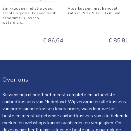
Bankkussen met stropdas,
Vloerkussen, met handvat,
zachte ligstoel kussen bank
katoen, 50 x 50 x 10 cm, wit,
schommel kussens,
waterdich
...
€ 86,64
€ 85,81
Over ons
Kussenshop.nl heeft het meest complete en actueelste
aanbod kussens van Nederland. Wij verzamelen alle kussens
van professionele kussen leveranciers, waardoor we het
beste en meest uitgebreide aanbod kussens van alle bekende
merken en webshops kunnen aanbieden en vergelijken. Op
deze manier heeft u niet alleen de beste prijs, maar ook de