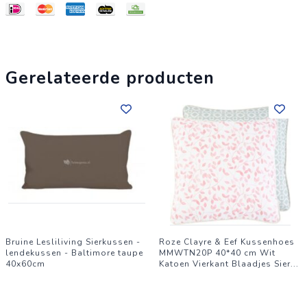
warm en gezellig gevoel. Maak je huis compleet met dit
stijlvolle en functionele woonaccessoire.
Gerelateerde producten
Bruine Lesliliving Sierkussen -
Roze Clayre & Eef Kussenhoes
lendekussen - Baltimore taupe
MMWTN20P 40*40 cm Wit
40x60cm
Katoen Vierkant Blaadjes Sier
...