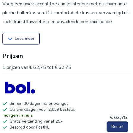
Voeg een uniek accent toe aan je interieur met dit charmante
pluche ballenkussen. Dit comfortabele kussen, vervaardigd uit
zacht kunstfluweel, is een opvallende verschijning die
persoonlijkheid toevoegt aan elke ruimte, van de woonkamer
Lees meer
tot de leeshoek. Dit kussen is ontworpen voor veelzijdigheid
en gemak. Het is perfect voor ontspanning thuis, tijdens het
Prijzen
reizen of om je favoriete leeshoek nog gezelliger te maken.
Dankzij het eenvoudig te reinigen oppervlak is het kussen
1
prijzen van
€ 62,75
tot
€ 62,75
moeiteloos schoon te houden, wat zorgt voor een fris en
hygiënisch gevoel. Het uitstekende vakmanschap met
zorgvuldig gestikte randen garandeert duurzaamheid, zodat je
er lang van kunt genieten. Dit decoratieve kussen is niet alleen
Binnen 30 dagen na ontvangst
Op werkdagen voor 23:59 besteld,
een aanwinst voor je eigen huis, maar ook een ideaal cadeau
morgen in huis
€ 62,75
om ontspanning en comfort te schenken. Het minimalistische
Gratis verzending vanaf 25,-
Bestel
Bezorgd door PostNL
ontwerp past moeiteloos in elk modern interieur en geeft een