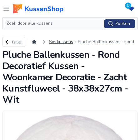
0
Logo www.kussenshop.nl
Open menu
Zoeken
Zoeken
Terug naar overzicht
Sierkussens
Pluche Ballenkussen - Rond
Terug
Decoratief Kussen - Woonka
Pluche Ballenkussen - Rond
mer Decoratie - Zacht Kunstfl
uweel - 38x38x27cm
...
Decoratief Kussen -
Woonkamer Decoratie - Zacht
Kunstfluweel - 38x38x27cm -
Wit