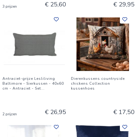
€ 25,60
€ 29,95
3 prijzen
Antraciet-grijze Lesliliving
Dierenkussens countryside
Baltimore - Sierkussen - 40x60
chickens Collection
cm - Antraciet - Set
...
kussenhoes
€ 26,95
€ 17,50
2 prijzen