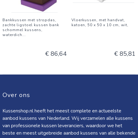
Bankkussen met stropdas,
Vloerkussen, met handvat,
zachte ligstoel kussen bank
katoen, 50 x 50 x 10 cm, wit,
schommel kussens,
waterdich
...
€ 86,64
€ 85,81
Over ons
Kussenshop.nl heeft het meest complete en actueelste
aanbod kussens van Nederland. Wij verzamelen alle kussens
van professionele kussen leveranciers, waardoor we het
beste en meest uitgebreide aanbod kussens van alle bekende