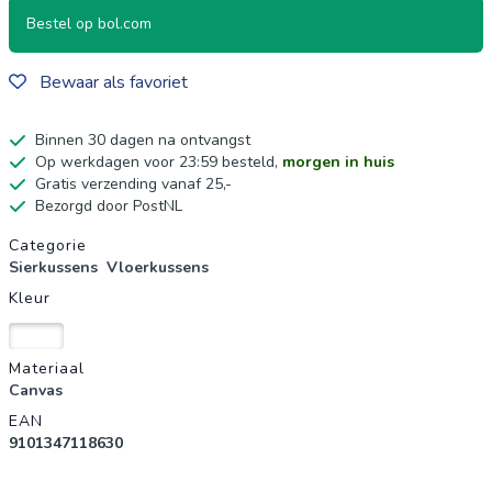
Bestel op bol.com
Bewaar als favoriet
Binnen 30 dagen na ontvangst
Op werkdagen voor 23:59 besteld,
morgen in huis
Gratis verzending vanaf 25,-
Bezorgd door PostNL
Productgegevens
Categorie
Sierkussens
Vloerkussens
Kleur
Wit
Materiaal
Canvas
EAN
9101347118630