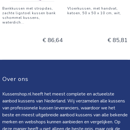
Bankkussen met stropdas,
Vloerkussen, met handvat,
zachte ligstoel kussen bank
katoen, 50 x 50 x 10 cm, wit,
schommel kussens,
waterdich
...
€ 86,64
€ 85,81
Over ons
Kussenshop.nl heeft het meest complete en actueelste
aanbod kussens van Nederland. Wij verzamelen alle kussens
van professionele kussen leveranciers, waardoor we het
beste en meest uitgebreide aanbod kussens van alle bekende
merken en webshops kunnen aanbieden en vergelijken. Op
deze manier heeft u niet alleen de beste prijs, maar ook de