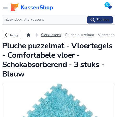
0
Logo www.kussenshop.nl
Open menu
Zoeken
Zoeken
Terug naar overzicht
Sierkussens
Pluche puzzelmat - Vloertege
Terug
ls - Comfortabele vloer - Sch
Pluche puzzelmat - Vloertegels
okabsorberend - 3 stuks - Bl
auw
- Comfortabele vloer -
Schokabsorberend - 3 stuks -
Blauw