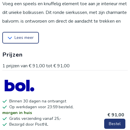
Voeg een speels en knuffelig element toe aan je interieur met
dit unieke bolkussen. Dit ronde sierkussen, met zijn charmante
balvorm, is ontworpen om direct de aandacht te trekken en
persoonlijkheid te geven aan elke ruimte. Gemaakt van zachte
Lees meer
faux fluwelen stof, biedt het niet alleen een unieke esthetiek,
maar ook een heerlijk comfort. Dit veelzijdige kussen is de
Prijzen
perfecte aanvulling voor je bank, fauteuil of bed. Het is ideaal
voor het creëren van een gezellige sfeer, of het nu is voor
1
prijzen van
€ 91,00
tot
€ 91,00
ontspanning tijdens het lezen, een dutje doen, of simpelweg
om je zitmeubel op te fleuren. Dankzij de zorgvuldig genaaide
randen en het duurzame materiaal is het kussen bestand
tegen dagelijks gebruik, terwijl de wasbare oppervlakken het
Binnen 30 dagen na ontvangst
Op werkdagen voor 23:59 besteld,
onderhoud eenvoudig maken. Zo blijft het kussen er altijd fris
morgen in huis
€ 91,00
en aantrekkelijk uitzien. Het uitstekende vakmanschap zorgt
Gratis verzending vanaf 25,-
Bestel
Bezorgd door PostNL
voor een product dat niet alleen mooi is, maar ook lang