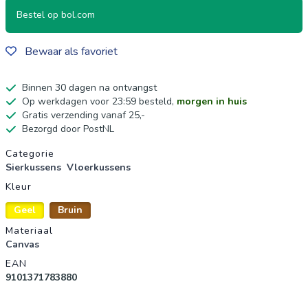
Bestel op bol.com
Bewaar als favoriet
Binnen 30 dagen na ontvangst
Op werkdagen voor 23:59 besteld,
morgen in huis
Gratis verzending vanaf 25,-
Bezorgd door PostNL
Productgegevens
Categorie
Sierkussens
Vloerkussens
Kleur
Geel
Bruin
Materiaal
Canvas
EAN
9101371783880