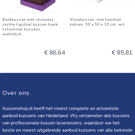
Bankkussen met stropdas,
Vloerkussen, met handvat,
zachte ligstoel kussen bank
katoen, 50 x 50 x 10 cm, wit,
schommel kussens,
waterdich
...
€ 86,64
€ 85,81
Over ons
Kussenshop.nl heeft het meest complete en actueelste
aanbod kussens van Nederland. Wij verzamelen alle kussens
van professionele kussen leveranciers, waardoor we het
beste en meest uitgebreide aanbod kussens van alle bekende