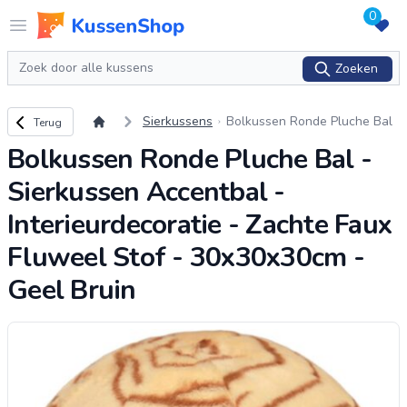
0
Logo www.kussenshop.nl
Open menu
Zoeken
Zoeken
Terug naar overzicht
Sierkussens
Bolkussen Ronde Pluche Bal
Terug
- Sierkussen Accentbal - Inte
Bolkussen Ronde Pluche Bal -
rieurdecoratie - Zachte Faux
Fluweel Stof -
...
Sierkussen Accentbal -
Interieurdecoratie - Zachte Faux
Fluweel Stof - 30x30x30cm -
Geel Bruin