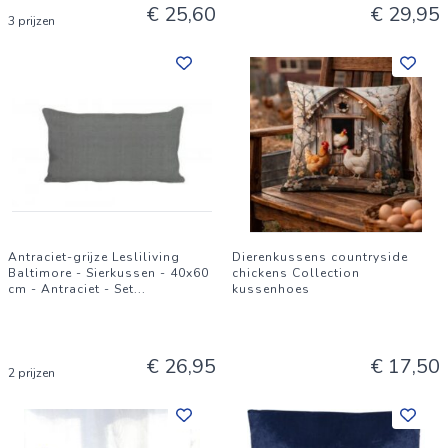
€ 25,60
€ 29,95
3 prijzen
Antraciet-grijze Lesliliving
Dierenkussens countryside
Baltimore - Sierkussen - 40x60
chickens Collection
cm - Antraciet - Set
...
kussenhoes
€ 26,95
€ 17,50
2 prijzen