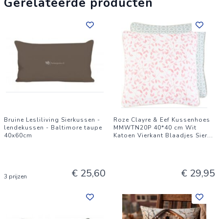
Gerelateerde producten
Bruine Lesliliving Sierkussen -
Roze Clayre & Eef Kussenhoes
lendekussen - Baltimore taupe
MMWTN20P 40*40 cm Wit
40x60cm
Katoen Vierkant Blaadjes Sier
...
€ 25,60
€ 29,95
3 prijzen