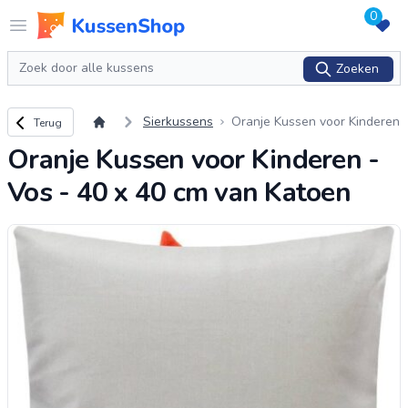
0
Logo www.kussenshop.nl
Open menu
Zoeken
Zoeken
Terug naar overzicht
Sierkussens
Oranje Kussen voor Kinderen
Terug
- Vos - 40 x 40 cm van Katoe
Oranje Kussen voor Kinderen -
n
Vos - 40 x 40 cm van Katoen