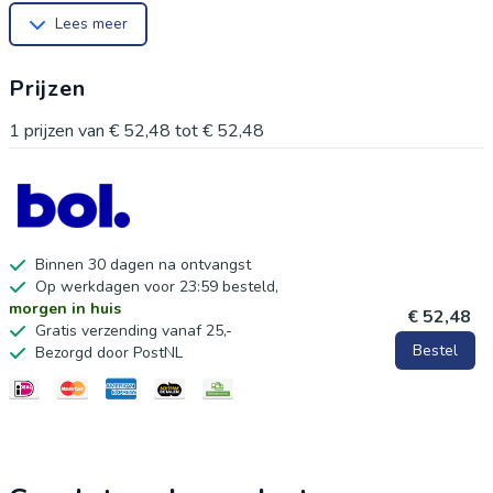
Lees meer
een comfortabele aanvulling op de inrichting, maar ook een
mooie decoratieve toevoeging die kinderen zal aanspreken.
Prijzen
Ideaal voor zowel jongens als meisjes, dit kussen zorgt voor
een unieke touch in elke kinderkamer. Maak de ruimte af met
1
prijzen van
€ 52,48
tot
€ 52,48
dit vrolijke en praktische accesoire.
Binnen 30 dagen na ontvangst
Op werkdagen voor 23:59 besteld,
morgen in huis
€ 52,48
Gratis verzending vanaf 25,-
Bestel
Bezorgd door PostNL