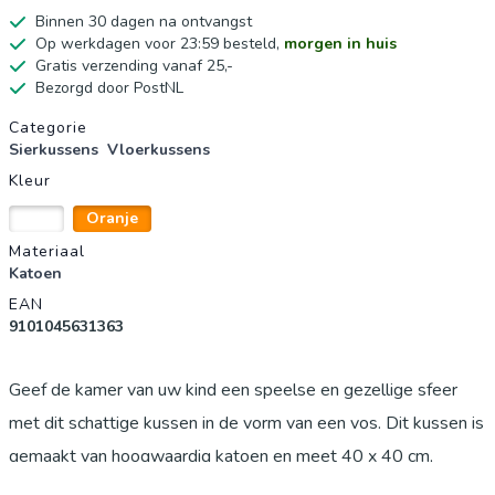
Binnen 30 dagen na ontvangst
Op werkdagen voor 23:59 besteld,
morgen in huis
Gratis verzending vanaf 25,-
Bezorgd door PostNL
Productgegevens
Categorie
Sierkussens
Vloerkussens
Kleur
Wit
Oranje
Materiaal
Katoen
EAN
9101045631363
Geef de kamer van uw kind een speelse en gezellige sfeer
met dit schattige kussen in de vorm van een vos. Dit kussen is
gemaakt van hoogwaardig katoen en meet 40 x 40 cm,
perfect voor op bed of een fauteuil. Het kussen is niet alleen