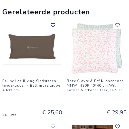
Gerelateerde producten
Bruine Lesliliving Sierkussen -
Roze Clayre & Eef Kussenhoes
lendekussen - Baltimore taupe
MMWTN20P 40*40 cm Wit
40x60cm
Katoen Vierkant Blaadjes Sier
...
€ 25,60
€ 29,95
3 prijzen