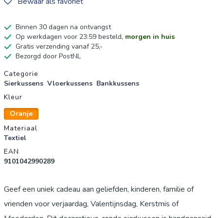
Bewaar als favoriet
Binnen 30 dagen na ontvangst
Op werkdagen voor 23:59 besteld,
morgen in huis
Gratis verzending vanaf 25,-
Bezorgd door PostNL
Productgegevens
Categorie
Sierkussens
Vloerkussens
Bankkussens
Kleur
Oranje
Materiaal
Textiel
EAN
9101042990289
Geef een uniek cadeau aan geliefden, kinderen, familie of
vrienden voor verjaardag, Valentijnsdag, Kerstmis of