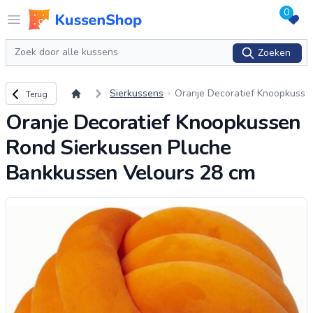
0
Logo www.kussenshop.nl
Open menu
Zoeken
Zoeken
Terug naar overzicht
Sierkussens
Oranje Decoratief Knoopkuss
Terug
en Rond Sierkussen Pluche B
Oranje Decoratief Knoopkussen
ankkussen Velours 28 cm
Rond Sierkussen Pluche
Bankkussen Velours 28 cm