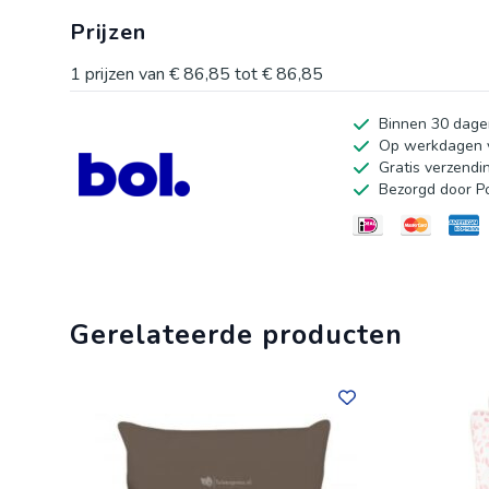
een zacht programma, blijft het er altijd fris en uitnodi
Prijzen
stevige constructie met hoogwaardige vulling zorgt erv
voor zowel decoratief gebruik als voor knuffelmoment
1
prijzen van
€ 86,85
tot
€ 86,85
feestelijke en speelse sfeer toe aan elke gelegenheid
Binnen 30 dage
decoratieve kussen.
Op werkdagen v
Gratis verzendi
Bezorgd door P
Gerelateerde producten