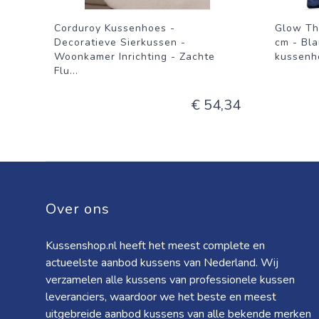
Corduroy Kussenhoes -
Glow Th
Decoratieve Sierkussen -
cm - Bla
Woonkamer Inrichting - Zachte
kussenho
Flu
...
€ 54,34
Over ons
Kussenshop.nl heeft het meest complete en
actueelste aanbod kussens van Nederland. Wij
verzamelen alle kussens van professionele kussen
leveranciers, waardoor we het beste en meest
uitgebreide aanbod kussens van alle bekende merken