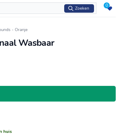
0
Zoeken
ounds - Oranje
inaal Wasbaar
n huis