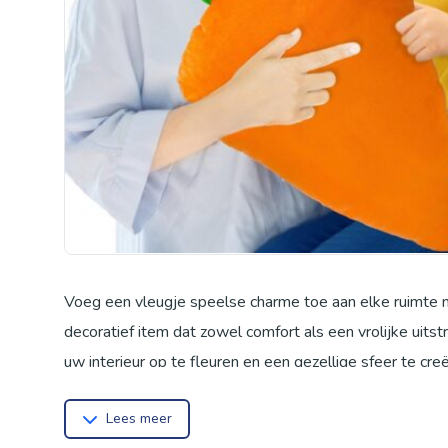
Voeg een vleugje speelse charme toe aan elke ruimte m
decoratief item dat zowel comfort als een vrolijke uitst
uw interieur op te fleuren en een gezellige sfeer te cr
Gebruik het als een comfortabele rugsteun tijdens het l
Lees meer
of als een vrolijke toevoeging aan uw woonkamer. Dank