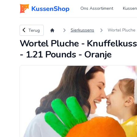
Logo www.kussenshop.nl
Ons Assortiment
Kussen
Terug naar overzicht
Sierkussens
Wortel Pluche 
Terug
Wortel Pluche - Knuffelkuss
- 1.21 Pounds - Oranje