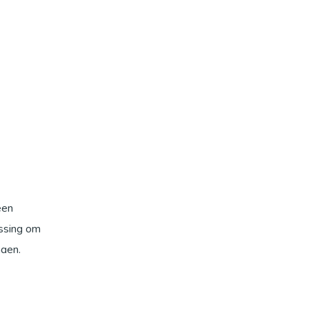
een
ossing om
ngen.
erkamer,
 is op