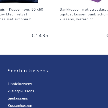
uis - Kussenhoes 50 x50
Bankkussen met stropdas, 
uw kleur velvet
ligstoel kussen bank scho
es met zirconia b
...
kussens, waterdich
...
€ 14,95
Soorten kussens
Hoofdkussens
Zijslaapkussens
Sierkussens
Kussenhoezen