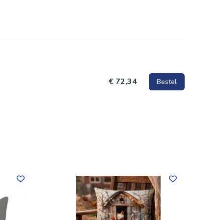
€ 72,34
Bestel