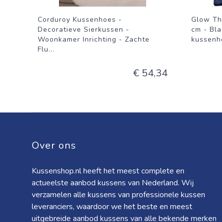
Corduroy Kussenhoes -
Glow Th
Decoratieve Sierkussen -
cm - Bla
Woonkamer Inrichting - Zachte
kussenho
Flu
...
€ 54,34
Over ons
Kussenshop.nl heeft het meest complete en
actueelste aanbod kussens van Nederland. Wij
verzamelen alle kussens van professionele kussen
leveranciers, waardoor we het beste en meest
uitgebreide aanbod kussens van alle bekende merken