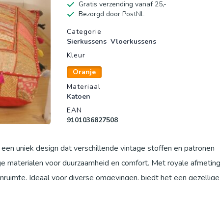
Gratis verzending vanaf 25,-
Bezorgd door PostNL
Productgegevens
Categorie
Sierkussens
Vloerkussens
Kleur
Oranje
Materiaal
Katoen
EAN
9101036827508
en uniek design dat verschillende vintage stoffen en patronen
e materialen voor duurzaamheid en comfort. Met royale afmeting
nruimte. Ideaal voor diverse omgevingen, biedt het een gezellige 
op banken of bedden. Voeg een vleugje boho-chic toe aan uw inter