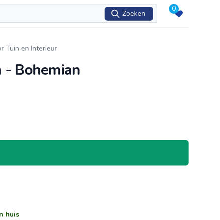
0
Zoeken
 Tuin en Interieur
n - Bohemian
n huis