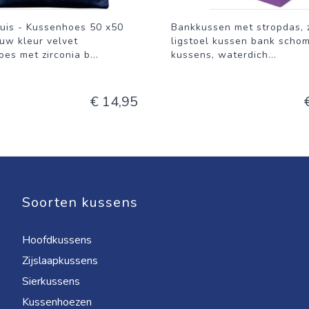
uis - Kussenhoes 50 x50
Bankkussen met stropdas, 
uw kleur velvet
ligstoel kussen bank scho
es met zirconia b
...
kussens, waterdich
...
€ 14,95
Soorten kussens
Hoofdkussens
Zijslaapkussens
Sierkussens
Kussenhoezen