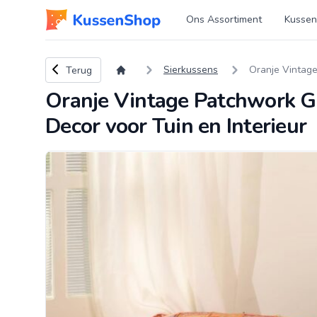
Logo www.kussenshop.nl
Ons Assortiment
Kussen
Terug naar overzicht
Sierkussens
Oranje Vintage
Terug
Oranje Vintage Patchwork G
Decor voor Tuin en Interieur