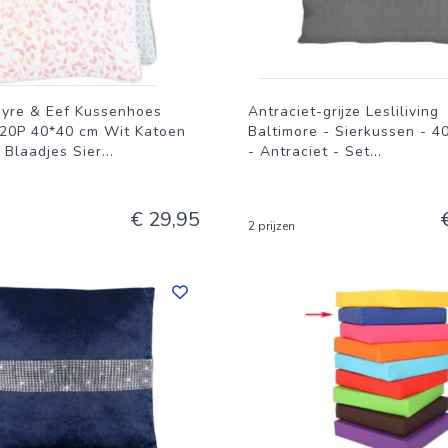
ayre & Eef Kussenhoes
Antraciet-grijze Lesliliving
P 40*40 cm Wit Katoen
Baltimore - Sierkussen - 4
 Blaadjes Sier
...
- Antraciet - Set
...
€ 29,95
2 prijzen