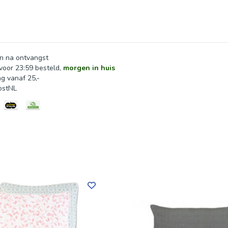
n na ontvangst
oor 23:59 besteld,
morgen in huis
ng vanaf 25,-
ostNL