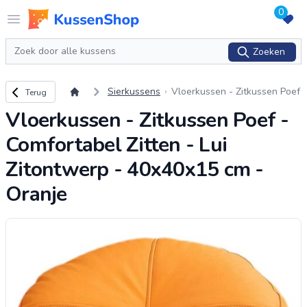
0
Logo www.kussenshop.nl
Open menu
Zoeken
Zoeken
Terug naar overzicht
Sierkussens
Vloerkussen - Zitkussen Poef
Terug
- Comfortabel Zitten - Lui Zito
Vloerkussen - Zitkussen Poef -
ntwerp - 40x40x15 cm - Oran
je
Comfortabel Zitten - Lui
Zitontwerp - 40x40x15 cm -
Oranje