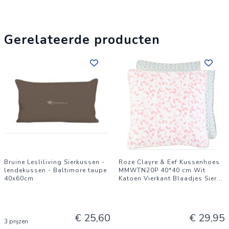
het ultieme zitcomfort in je eigen huis.
Gerelateerde producten
Bruine Lesliliving Sierkussen -
Roze Clayre & Eef Kussenhoes
lendekussen - Baltimore taupe
MMWTN20P 40*40 cm Wit
40x60cm
Katoen Vierkant Blaadjes Sier
...
€ 25,60
€ 29,95
3 prijzen