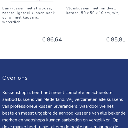
Bankkussen met stropdas,
Vloerkussen, met handvat,
zachte ligstoel kussen bank
katoen, 50 x 50 x 10 cm, wit,
schommel kussens,
waterdich
...
€ 86,64
€ 85,81
Over ons
Kussenshop.nl heeft het meest complete en actueelste
aanbod kussens van Nederland. Wij verzamelen alle kussens
van professionele kussen leveranciers, waardoor we het
beste en meest uitgebreide aanbod kussens van alle bekende
merken en webshops kunnen aanbieden en vergelijken. Op
deze manier heeft u niet alleen de beste prijs, maar ook de