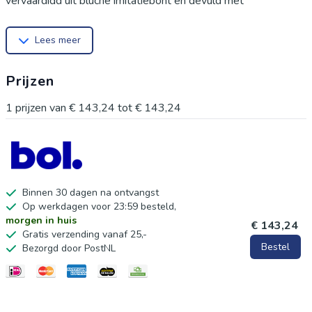
vervaardigd uit pluche imitatiebont en gevuld met
hoogwaardig PP-katoen voor ultiem comfort. De stof voelt
Lees meer
heerlijk zacht aan. Dit leuke decoratiekussen in stervorm is
een perfecte kleurtoevoeging voor je woonkamer, slaapkamer
Prijzen
of als vloerkussen. Verkrijgbaar in diverse kleuren, ideaal om je
huis mee op te fleuren of als cadeau. Het kussen is eenvoudig
1
prijzen van
€ 143,24
tot
€ 143,24
te onderhouden en zowel met de hand als machinaal wasbaar.
Binnen 30 dagen na ontvangst
Op werkdagen voor 23:59 besteld,
morgen in huis
€ 143,24
Gratis verzending vanaf 25,-
Bestel
Bezorgd door PostNL