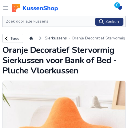
0
Logo www.kussenshop.nl
Open menu
Zoeken
Zoeken
Terug naar overzicht
Sierkussens
Oranje Decoratief Stervormig
Terug
Sierkussen voor Bank of Bed
Oranje Decoratief Stervormig
- Pluche Vloerkussen
Sierkussen voor Bank of Bed -
Pluche Vloerkussen