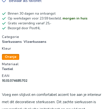
Bewaar als favoriet
Binnen 30 dagen na ontvangst
Op werkdagen voor 23:59 besteld,
morgen in huis
Gratis verzending vanaf 25,-
Bezorgd door PostNL
Productgegevens
Categorie
Sierkussens
Vloerkussens
Kleur
Oranje
Materiaal
Textiel
EAN
9101074685702
Voeg een stijlvol en comfortabel accent toe aan je interieur
met dit decoratieve sterkussen. Dit zachte sierkussen is