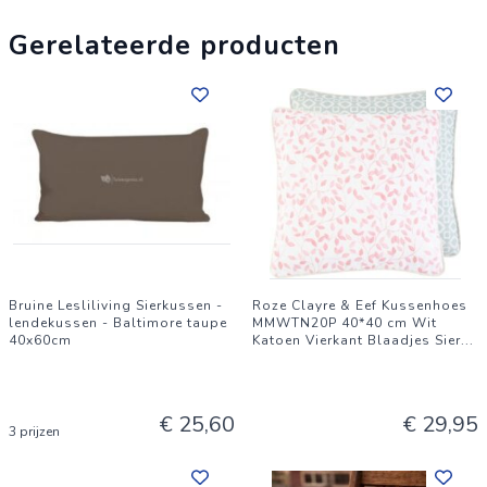
Gerelateerde producten
Bruine Lesliliving Sierkussen -
Roze Clayre & Eef Kussenhoes
lendekussen - Baltimore taupe
MMWTN20P 40*40 cm Wit
40x60cm
Katoen Vierkant Blaadjes Sier
...
€ 25,60
€ 29,95
3 prijzen