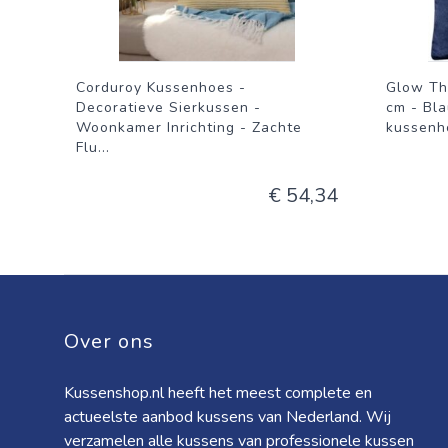
Corduroy Kussenhoes -
Glow Th
Decoratieve Sierkussen -
cm - Bla
Woonkamer Inrichting - Zachte
kussenho
Flu
...
€ 54,34
Over ons
Kussenshop.nl heeft het meest complete en
actueelste aanbod kussens van Nederland. Wij
verzamelen alle kussens van professionele kussen