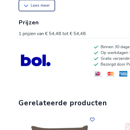
Lees meer
accent op je bed. De hoes is niet alleen zacht, maar o
levendige kleuren lang behouden blijven. Perfect voor
Prijzen
onderhoud is een fluitje van een cent dankzij de machin
van je voetbalavonden of ontspannen momenten. Geef je
1
prijzen van
€ 54,48
tot
€ 54,48
onderhouden voetbal kussenhoes.
Binnen 30 dage
Op werkdagen v
Gratis verzendi
Bezorgd door P
Gerelateerde producten