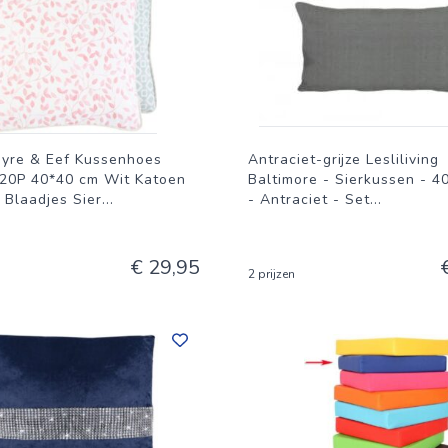
ayre & Eef Kussenhoes
Antraciet-grijze Lesliliving
P 40*40 cm Wit Katoen
Baltimore - Sierkussen - 4
 Blaadjes Sier
...
- Antraciet - Set
...
€ 29,95
2 prijzen