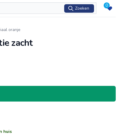
0
Zoeken
aal oranje
ie zacht
n huis