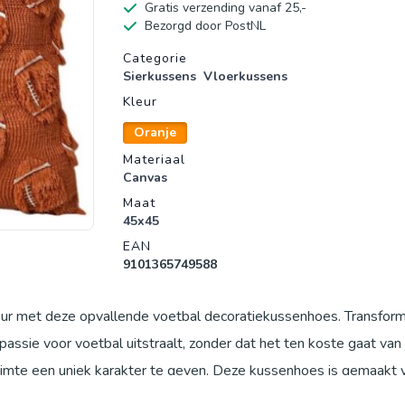
Gratis verzending vanaf 25,-
Bezorgd door PostNL
Productgegevens
Categorie
Sierkussens
Vloerkussens
Kleur
Oranje
Materiaal
Canvas
Maat
45x45
EAN
9101365749588
ieur met deze opvallende voetbal decoratiekussenhoes. Transform
assie voor voetbal uitstraalt, zonder dat het ten koste gaat van 
mte een uniek karakter te geven. Deze kussenhoes is gemaakt v
l gevoel. Ideaal voor knuffelmomenten op de bank of als decorat