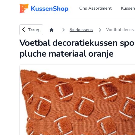
Logo www.kussenshop.nl
Ons Assortiment
Kussen
Terug naar overzicht
Sierkussens
Voetbal decora
Terug
Voetbal decoratiekussen sp
pluche materiaal oranje