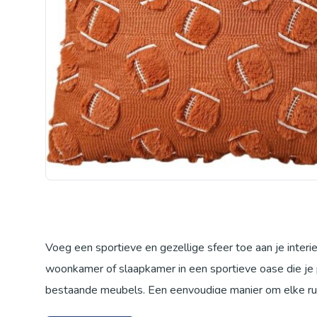
Voeg een sportieve en gezellige sfeer toe aan je inter
woonkamer of slaapkamer in een sportieve oase die je p
bestaande meubels. Een eenvoudige manier om elke rui
zacht pluche, wat zorgt voor een luxueus en comfortabe