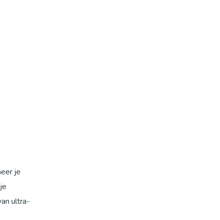
eer je
je
an ultra-
ief