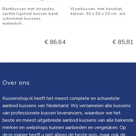
Bankkussen met stropdas,
Vloerkussen, met handvat,
zachte ligstoel kussen bank
katoen, 50 x 50 x 10 cm, wit,
schommel kussens,
waterdich
...
€ 86,64
€ 85,81
Over ons
Kussenshop.nl heeft het meest complete en actueelste
aanbod kussens van Nederland. Wij verzamelen alle kussens
van professionele kussen leveranciers, waardoor we het
beste en meest uitgebreide aanbod kussens van alle bekende
merken en webshops kunnen aanbieden en vergelijken. Op
deze manier heeft u niet alleen de beste prijs, maar ook de