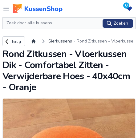
0
Logo www.kussenshop.nl
Open menu
Zoeken
Zoeken
Terug naar overzicht
Sierkussens
Rond Zitkussen - Vloerkusse
Terug
n Dik - Comfortabel Zitten - V
Rond Zitkussen - Vloerkussen
erwijderbare Hoes - 40x40cm
- Oranje
Dik - Comfortabel Zitten -
Verwijderbare Hoes - 40x40cm
- Oranje