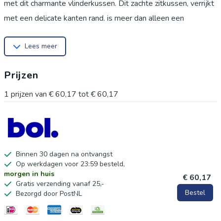
met dit charmante vlinderkussen. Dit zachte zitkussen, verrijkt
met een delicate kanten rand, is meer dan alleen een
decoratief item; het biedt ook ergonomische ondersteuning
Lees meer
om rugklachten te verlichten. Dit veelzijdige kussen is perfect
voor diverse ruimtes. Gebruik het op de bank, het bed, een
Prijzen
stoel of zelfs op kantoor om uw zitervaring te verbeteren. De
vlindervorm en de zachte fluwelen afwerking creëren een
1
prijzen van
€ 60,17
tot
€ 60,17
warme en uitnodigende sfeer, ideaal voor ontspanning na een
lange dag. Het is een attent en origineel cadeau voor
verjaardagen of andere speciale gelegenheden. Met zijn
unieke ontwerp en praktische voordelen is dit kussen een
Binnen 30 dagen na ontvangst
Op werkdagen voor 23:59 besteld,
aanwinst voor elk huis. De combinatie van een huidvriendelijk
morgen in huis
€ 60,17
materiaal en een doordachte vorm zorgt voor optimaal
Gratis verzending vanaf 25,-
Bestel
Bezorgd door PostNL
zitcomfort. Maak uw woonruimte compleet met dit stijlvolle
en functionele vlinderkussen.