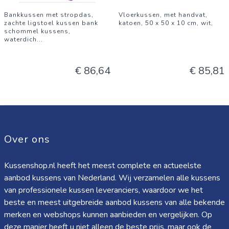
Bankkussen met stropdas,
Vloerkussen, met handvat,
zachte ligstoel kussen bank
katoen, 50 x 50 x 10 cm, wit,
schommel kussens,
waterdich
...
€ 86,64
€ 85,81
Over ons
Kussenshop.nl heeft het meest complete en actueelste
aanbod kussens van Nederland. Wij verzamelen alle kussens
van professionele kussen leveranciers, waardoor we het
beste en meest uitgebreide aanbod kussens van alle bekende
merken en webshops kunnen aanbieden en vergelijken. Op
deze manier heeft u niet alleen de beste prijs, maar ook de