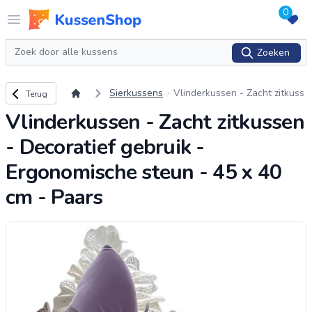
0
Logo www.kussenshop.nl
Open menu
Zoeken
Zoeken
Terug naar overzicht
Sierkussens
Vlinderkussen - Zacht zitkuss
Terug
en - Decoratief gebruik - Erg
Vlinderkussen - Zacht zitkussen
onomische steun - 45 x 40 c
m - Paars
- Decoratief gebruik -
Ergonomische steun - 45 x 40
cm - Paars