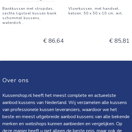
Bankkussen met stropdas,
Vloerkussen, met handvat,
zachte ligstoel kussen bank
katoen, 50 x 50 x 10 cm, wit,
schommel kussens,
waterdich
...
€ 86,64
€ 85,81
Over ons
Kussenshop.nl heeft het meest complete en actueelste
aanbod kussens van Nederland. Wij verzamelen alle kussens
van professionele kussen leveranciers, waardoor we het
beste en meest uitgebreide aanbod kussens van alle bekende
merken en webshops kunnen aanbieden en vergelijken. Op
deze manier heeft u niet alleen de beste prijs, maar ook de