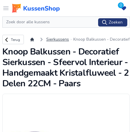
0
Logo www.kussenshop.nl
Open menu
Zoeken
Zoeken
Terug naar overzicht
Sierkussens
Knoop Balkussen - Decoratief
Terug
Sierkussen - Sfeervol Interieu
Knoop Balkussen - Decoratief
r - Handgemaakt Kristalfluwe
el - 2 Delen
...
Sierkussen - Sfeervol Interieur -
Handgemaakt Kristalfluweel - 2
Delen 22CM - Paars