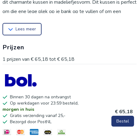
dit charmante kussen in madeliefjesvorm. Dit kussen is perfect
om die ene lege plek op je bank op te vullen of om een
gezellige sfeer te creëren in je erker. Dit kussen is niet alleen
Lees meer
een lust voor het oog, maar ook heerlijk om tegenaan te
leunen. Het hoogwaardige, superzachte pluche materiaal voelt
Prijzen
zacht en huidvriendelijk aan. Gevuld met veerkrachtig katoen,
behoudt het zijn vorm, zelfs na veelvuldig gebruik. Het
1
prijzen van
€ 65,18
tot
€ 65,18
eenvoudige en mooie ontwerp past moeiteloos in elk
interieur, van modern tot Scandinavisch. Met een afmeting van
45 cm is dit kussen ideaal voor diverse toepassingen: als
decoratief accent op je bank, als comfortabele steun in bed, of
Binnen 30 dagen na ontvangst
Op werkdagen voor 23:59 besteld,
als een vrolijke toevoeging aan een kinderkamer. Het is ook
morgen in huis
€ 65,18
een prachtig cadeau voor iedereen die van unieke
Gratis verzending vanaf 25,-
Bestel
Bezorgd door PostNL
woonaccessoires houdt. Geef je huis direct een warmere en
stijlvolere uitstraling met dit unieke accessoire.