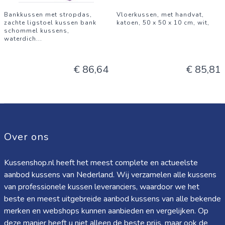
Bankkussen met stropdas,
Vloerkussen, met handvat,
zachte ligstoel kussen bank
katoen, 50 x 50 x 10 cm, wit,
schommel kussens,
waterdich
...
€ 86,64
€ 85,81
Over ons
Kussenshop.nl heeft het meest complete en actueelste
aanbod kussens van Nederland. Wij verzamelen alle kussens
van professionele kussen leveranciers, waardoor we het
beste en meest uitgebreide aanbod kussens van alle bekende
merken en webshops kunnen aanbieden en vergelijken. Op
deze manier heeft u niet alleen de beste prijs, maar ook de