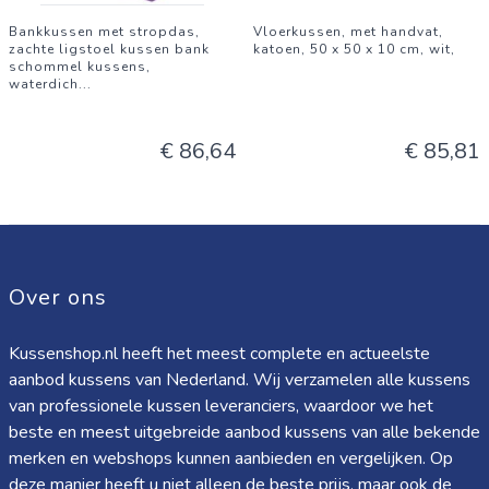
Bankkussen met stropdas,
Vloerkussen, met handvat,
zachte ligstoel kussen bank
katoen, 50 x 50 x 10 cm, wit,
schommel kussens,
waterdich
...
€ 86,64
€ 85,81
Over ons
Kussenshop.nl heeft het meest complete en actueelste
aanbod kussens van Nederland. Wij verzamelen alle kussens
van professionele kussen leveranciers, waardoor we het
beste en meest uitgebreide aanbod kussens van alle bekende
merken en webshops kunnen aanbieden en vergelijken. Op
deze manier heeft u niet alleen de beste prijs, maar ook de