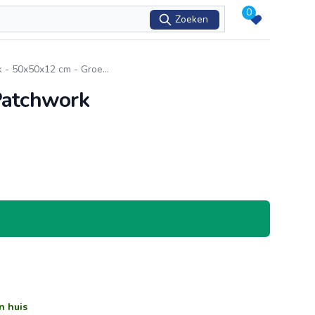
0
Zoeken
k - 50x50x12 cm - Groe
...
Patchwork
n huis