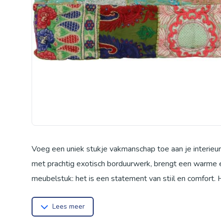
Voeg een uniek stukje vakmanschap toe aan je interieu
met prachtig exotisch borduurwerk, brengt een warme e
meubelstuk; het is een statement van stijl en comfort.
functioneel als een echte blikvanger is. Een meubelstuk
Lees meer
ontspannen na een lange dag, of dat je kunt gebruiken a