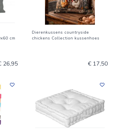
e en
e hij te
Dierenkussens countryside
0x60 cm
chickens Collection kussenhoes
€ 26,95
€ 17,50