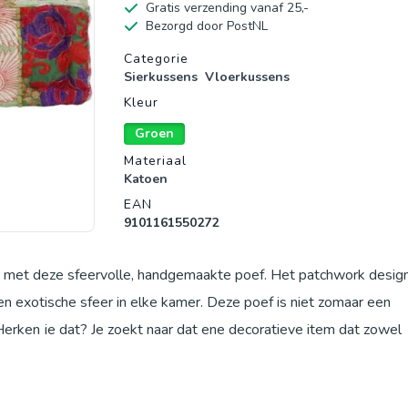
Gratis verzending vanaf 25,-
Bezorgd door PostNL
Productgegevens
Categorie
Sierkussens
Vloerkussens
Kleur
Groen
Materiaal
Katoen
EAN
9101161550272
r met deze sfeervolle, handgemaakte poef. Het patchwork design,
n exotische sfeer in elke kamer. Deze poef is niet zomaar een
 Herken je dat? Je zoekt naar dat ene decoratieve item dat zowel
 dat je woonkamer net dat beetje extra geeft, waar je heerlijk o
ls een comfortabele bijzettafel. Vaak zijn zulke items te massaal