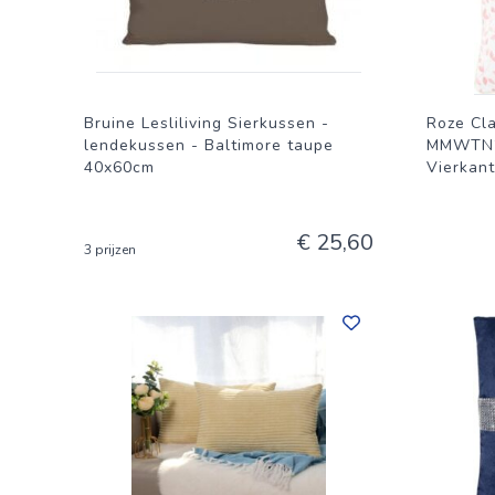
massaproduct, maar een stukje kunst voor in huis. Wach
comfortabele handgemaakte poef. Bestel hem vandaag no
bieden heeft!
Bruine Lesliliving Sierkussen -
Roze Cl
lendekussen - Baltimore taupe
MMWTN20
40x60cm
Vierkant
€ 25,60
3 prijzen