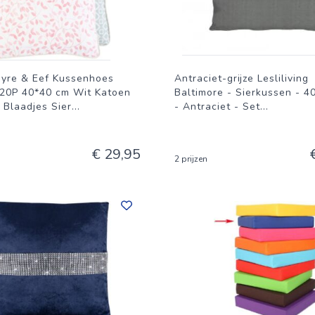
t niet langer en geef je interieur een upgrade met deze sfeervoll
g en geniet binnenkort van de unieke sfeer en het zitcomfort di
ayre & Eef Kussenhoes
Antraciet-grijze Lesliliving
P 40*40 cm Wit Katoen
Baltimore - Sierkussen - 4
 Blaadjes Sier
...
- Antraciet - Set
...
€ 29,95
2 prijzen