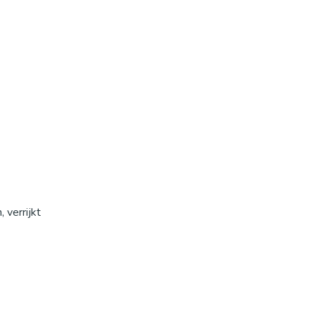
 verrijkt
p kunt