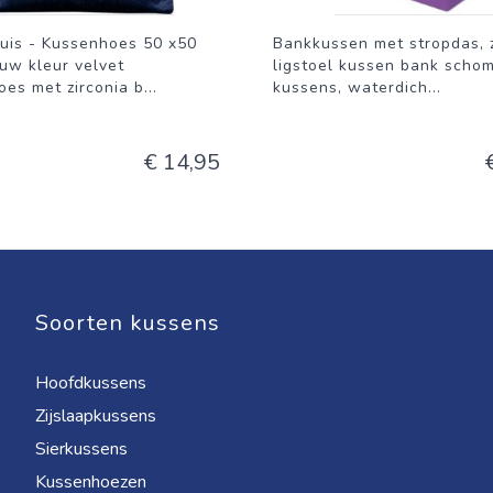
uis - Kussenhoes 50 x50
Bankkussen met stropdas, 
uw kleur velvet
ligstoel kussen bank scho
es met zirconia b
...
kussens, waterdich
...
€ 14,95
Soorten kussens
Hoofdkussens
Zijslaapkussens
Sierkussens
Kussenhoezen