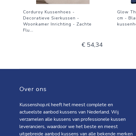
Corduroy Kussenhoes -
Glow Th
Decoratieve Sierkussen -
cm - Bla
Woonkamer Inrichting - Zachte
kussenho
Flu
...
€ 54,34
Over ons
Kussenshop.nl heeft het meest complete en
actueelste aanbod kussens van Nederland. Wij
verzamelen alle kussens van professionele kussen
leveranciers, waardoor we het beste en meest
uitgebreide aanbod kussens van alle bekende merken