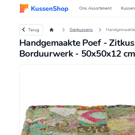
Logo www.kussenshop.nl
Ons Assortiment
Kussen
Terug naar overzicht
Sierkussens
Handgemaakte 
Terug
Handgemaakte Poef - Zitkus
Borduurwerk - 50x50x12 cm