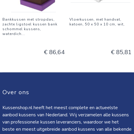
Bankkussen met stropdas,
Vloerkussen, met handvat,
zachte ligstoel kussen bank
katoen, 50 x 50 x 10 cm, wit,
schommel kussens,
waterdich
...
€ 86,64
€ 85,81
Over ons
Kussenshop.nl heeft het meest complete en actueelste
aanbod kussens van Nederland. Wij verzamelen alle kussens
van professionele kussen leveranciers, waardoor we het
beste en meest uitgebreide aanbod kussens van alle bekende