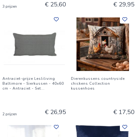
€ 25,60
€ 29,95
3 prijzen
Antraciet-grijze Lesliliving
Dierenkussens countryside
Baltimore - Sierkussen - 40x60
chickens Collection
cm - Antraciet - Set
...
kussenhoes
€ 26,95
€ 17,50
2 prijzen