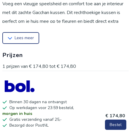
Voeg een vleugje speelsheid en comfort toe aan je interieur
met dit zachte Gacchan kussen. Dit rechthoekige kussen is
perfect om je huis mee op te fleuren en biedt direct extra
zachtheid waar je het nodig hebt. Geniet van een heerlijk zacht
Lees meer
gevoel. Dit Gacchan kussen is ideaal voor in de woonkamer op
de bank, als decoratie op een stoel of zelfs als extra comfort
Prijzen
in de slaapkamer. Het zachte acryl materiaal maakt het een
plezier om tegenaan te leunen tijdens het lezen, tv kijken of
1
prijzen van
€ 174,80
tot
€ 174,80
gewoon tijdens een moment van rust. Het rechthoekige
ontwerp past moeiteloos in elk interieur. Met zijn opvallende
groene kleur en het geliefde Gacchan design, is dit kussen een
echte blikvanger. Het zachte acryl materiaal zorgt voor een
Binnen 30 dagen na ontvangst
Op werkdagen voor 23:59 besteld,
aangename textuur en duurzaamheid. Maak je huis gezelliger
morgen in huis
€ 174,80
en bestel dit unieke Gacchan kussen vandaag nog!
Gratis verzending vanaf 25,-
Bestel
Bezorgd door PostNL