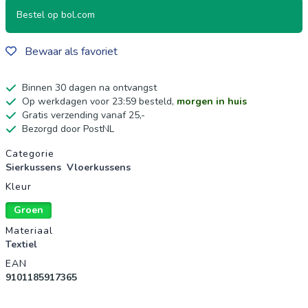
Bestel op bol.com
Bewaar als favoriet
Binnen 30 dagen na ontvangst
Op werkdagen voor 23:59 besteld,
morgen in huis
Gratis verzending vanaf 25,-
Bezorgd door PostNL
Productgegevens
Categorie
Sierkussens
Vloerkussens
Kleur
Groen
Materiaal
Textiel
EAN
9101185917365