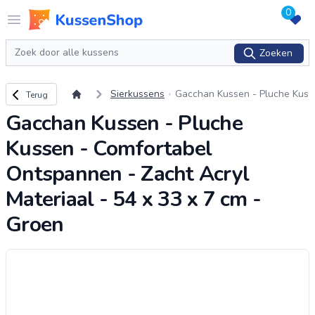
0
Logo www.kussenshop.nl
Open menu
Zoeken
Zoeken
Terug naar overzicht
Sierkussens
Gacchan Kussen - Pluche Kus
Terug
sen - Comfortabel Ontspanne
Gacchan Kussen - Pluche
n - Zacht Acryl Materiaal - 54
x 33 x 7 cm - G
...
Kussen - Comfortabel
Ontspannen - Zacht Acryl
Materiaal - 54 x 33 x 7 cm -
Groen