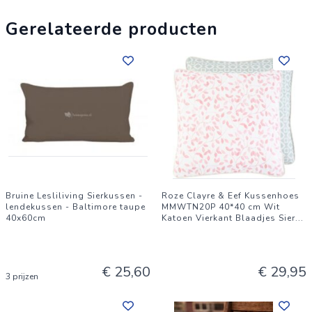
Gerelateerde producten
Bruine Lesliliving Sierkussen -
Roze Clayre & Eef Kussenhoes
lendekussen - Baltimore taupe
MMWTN20P 40*40 cm Wit
40x60cm
Katoen Vierkant Blaadjes Sier
...
€ 25,60
€ 29,95
3 prijzen