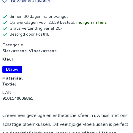
Bewaar als favoriet
Binnen 30 dagen na ontvangst
Op werkdagen voor 23:59 besteld,
morgen in huis
Gratis verzending vanaf 25,-
Bezorgd door PostNL
Productgegevens
Categorie
Sierkussens
Vloerkussens
Kleur
Blauw
Materiaal
Textiel
EAN
9101140005861
Creëer een gezellige en esthetische sfeer in uw huis met ons
schattige bloemkussen. Dit veelzijdige vloerkussen is perfect