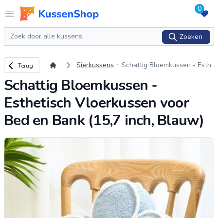
0
Logo www.kussenshop.nl
Open menu
Zoeken
Zoeken
Terug naar overzicht
Sierkussens
Schattig Bloemkussen - Esth
Terug
etisch Vloerkussen voor Bed
Schattig Bloemkussen -
en Bank (15,7 inch, Blauw)
Esthetisch Vloerkussen voor
Bed en Bank (15,7 inch, Blauw)