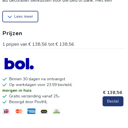
als decoratief sierkussen voor uw bed of bank. Met een
diameter van 15,7 inch past het perfect in elke kamer. Het
Lees meer
kussen is niet alleen een mooie aanvulling op uw interieur,
maar ook comfortabel om op te zitten of te leunen. De blauwe
Prijzen
kleur voegt een frisse touch toe aan uw inrichting. Ideaal voor
woonkamers, slaapkamers of als een uniek cadeau.
1
prijzen van
€ 138,56
tot
€ 138,56
Binnen 30 dagen na ontvangst
Op werkdagen voor 23:59 besteld,
morgen in huis
€ 138,56
Gratis verzending vanaf 25,-
Bestel
Bezorgd door PostNL