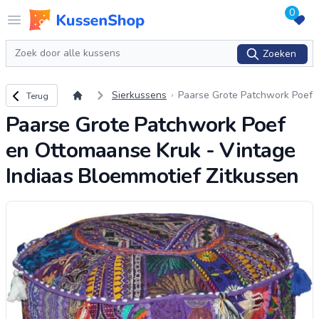
0
Logo www.kussenshop.nl
Open menu
Zoeken
Zoeken
Terug naar overzicht
Sierkussens
Paarse Grote Patchwork Poef
Terug
en Ottomaanse Kruk - Vintag
Paarse Grote Patchwork Poef
e Indiaas Bloemmotief Zitkuss
en
en Ottomaanse Kruk - Vintage
Indiaas Bloemmotief Zitkussen