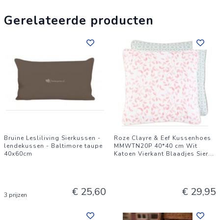
Gerelateerde producten
Bruine Lesliliving Sierkussen -
Roze Clayre & Eef Kussenhoes
lendekussen - Baltimore taupe
MMWTN20P 40*40 cm Wit
40x60cm
Katoen Vierkant Blaadjes Sier
...
€ 25,60
€ 29,95
3 prijzen