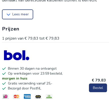
gemaakt van gerecyclede katoenen stoffen, is een echt
kunstwerk en een fair trade product. Door het unieke gebruik
Lees meer
van textiel is geen enkele poef exact hetzelfde. Met een
afmeting van 58 x 33 cm biedt deze Indiase voetenbank niet
Prijzen
alleen een comfortabele zitplek voor uw gasten, maar ook een
stijlvolle toevoeging aan elk interieur. Een betaalbare en
1
prijzen van
€ 79,83
tot
€ 79,83
sfeervolle eyecatcher voor uw huis.
Binnen 30 dagen na ontvangst
Op werkdagen voor 23:59 besteld,
morgen in huis
€ 79,83
Gratis verzending vanaf 25,-
Bestel
Bezorgd door PostNL