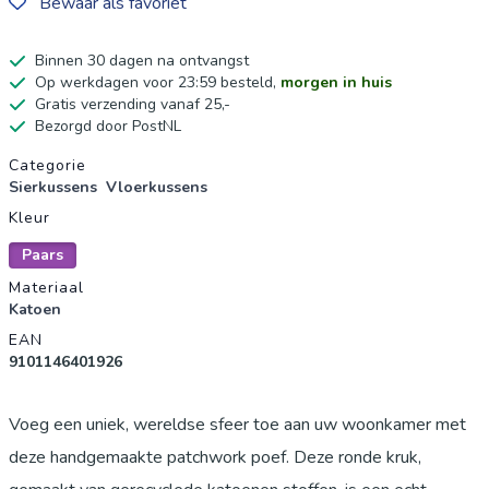
Bewaar als favoriet
Binnen 30 dagen na ontvangst
Op werkdagen voor 23:59 besteld,
morgen in huis
Gratis verzending vanaf 25,-
Bezorgd door PostNL
Productgegevens
Categorie
Sierkussens
Vloerkussens
Kleur
Paars
Materiaal
Katoen
EAN
9101146401926
Voeg een uniek, wereldse sfeer toe aan uw woonkamer met
deze handgemaakte patchwork poef. Deze ronde kruk,