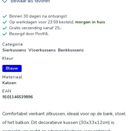
Bewaar als favoriet
Binnen 30 dagen na ontvangst
Op werkdagen voor 23:59 besteld,
morgen in huis
Gratis verzending vanaf 25,-
Bezorgd door PostNL
Productgegevens
Categorie
Sierkussens
Vloerkussens
Bankkussens
Kleur
Blauw
Materiaal
Katoen
EAN
9101146539896
Comfortabel vierkant zitkussen, ideaal voor op de bank, stoel
of het balkon. Dit decoratieve kussen (30x33x12cm) is