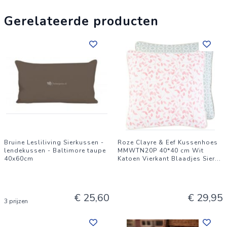
Gerelateerde producten
Bruine Lesliliving Sierkussen -
Roze Clayre & Eef Kussenhoes
lendekussen - Baltimore taupe
MMWTN20P 40*40 cm Wit
40x60cm
Katoen Vierkant Blaadjes Sier
...
€ 25,60
€ 29,95
3 prijzen