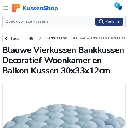
0
Logo www.kussenshop.nl
Open menu
Zoeken
Zoeken
Terug naar overzicht
Sierkussens
Blauwe Vierkussen Bankkuss
Terug
en Decoratief Woonkamer en
Blauwe Vierkussen Bankkussen
Balkon Kussen 30x33x12cm
Decoratief Woonkamer en
Balkon Kussen 30x33x12cm