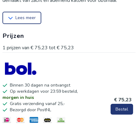
gemaakt van zacht en ademend katoen voor optimaal
zitcomfort. Het kussen verlicht de druk bij langdurig zitten en
Lees meer
past bij diverse interieurstijlen. Zeer veelzijdig te gebruiken als
vloerkussen, tatami-mat of stoelkussen. Onderhoud:
Prijzen
Handwas (maximaal 40°C). Niet bleken, niet in de droger, niet
strijken en niet chemisch reinigen.
1
prijzen van
€ 75,23
tot
€ 75,23
Binnen 30 dagen na ontvangst
Op werkdagen voor 23:59 besteld,
morgen in huis
€ 75,23
Gratis verzending vanaf 25,-
Bestel
Bezorgd door PostNL