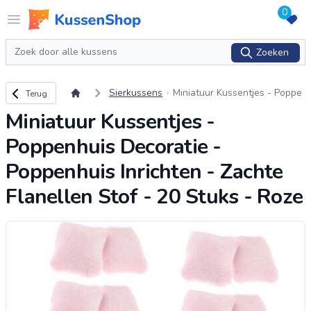
0
Logo www.kussenshop.nl
Open menu
Zoeken
Zoeken
Terug naar overzicht
Sierkussens
Miniatuur Kussentjes - Poppe
Terug
nhuis Decoratie - Poppenhuis
Miniatuur Kussentjes -
Inrichten - Zachte Flanellen S
tof - 20 Stuk
...
Poppenhuis Decoratie -
Poppenhuis Inrichten - Zachte
Flanellen Stof - 20 Stuks - Roze