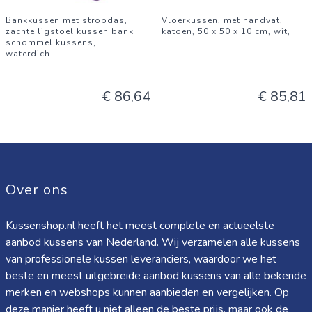
Bankkussen met stropdas,
Vloerkussen, met handvat,
zachte ligstoel kussen bank
katoen, 50 x 50 x 10 cm, wit,
schommel kussens,
waterdich
...
€ 86,64
€ 85,81
Over ons
Kussenshop.nl heeft het meest complete en actueelste
aanbod kussens van Nederland. Wij verzamelen alle kussens
van professionele kussen leveranciers, waardoor we het
beste en meest uitgebreide aanbod kussens van alle bekende
merken en webshops kunnen aanbieden en vergelijken. Op
deze manier heeft u niet alleen de beste prijs, maar ook de