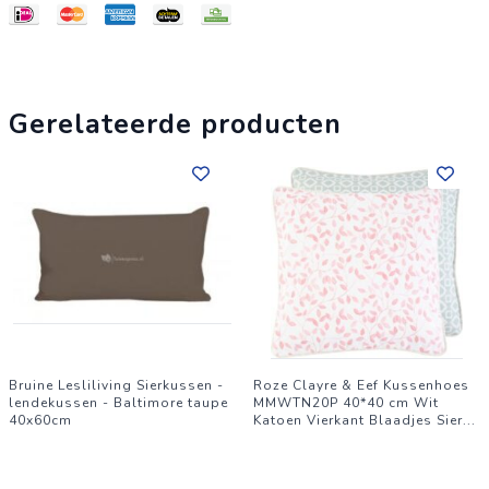
uitstraling, maken elke kamer compleet en bieden een
comfortabele basis voor zowel ontspanning als activiteit.
Verfraai uw interieur vandaag nog met deze zachte en
praktische vloeroplossing.
Gerelateerde producten
Bruine Lesliliving Sierkussen -
Roze Clayre & Eef Kussenhoes
lendekussen - Baltimore taupe
MMWTN20P 40*40 cm Wit
40x60cm
Katoen Vierkant Blaadjes Sier
...