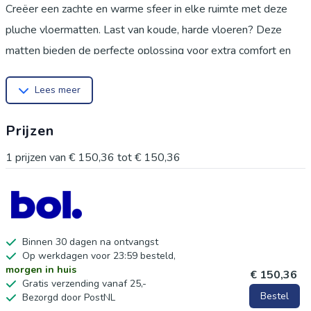
Creëer een zachte en warme sfeer in elke ruimte met deze
pluche vloermatten. Last van koude, harde vloeren? Deze
matten bieden de perfecte oplossing voor extra comfort en
een stijlvolle aankleding van uw woning. Deze set van 16 in
Lees meer
elkaar grijpende tegels is eenvoudig te leggen op elke harde
ondergrond, ideaal voor de woonkamer, slaapkamer,
Prijzen
kinderkamer, speelkamer of zelfs de fitnessruimte. Het
hoogwaardige pluche en EVA-schuim zorgen voor een zacht
1
prijzen van
€ 150,36
tot
€ 150,36
gevoel onder de voeten, verminderen geluid en beschermen
uw vloer. Dankzij het modulaire ontwerp kunt u de matten
aanpassen aan elke gewenste ruimte en ze eenvoudig
opbergen. Een uniek voordeel is het onderhoudsgemak; de
Binnen 30 dagen na ontvangst
Op werkdagen voor 23:59 besteld,
tegels zijn eenvoudig te reinigen met een stofzuiger of door
morgen in huis
€ 150,36
handwas. Bij grotere vlekken demonteert u ze in een
Gratis verzending vanaf 25,-
Bestel
Bezorgd door PostNL
handomdraai. Deze veelzijdige vloermatten, met hun luxe