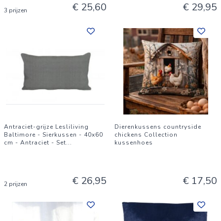
€ 25,60
€ 29,95
3 prijzen
Antraciet-grijze Lesliliving
Dierenkussens countryside
Baltimore - Sierkussen - 40x60
chickens Collection
cm - Antraciet - Set
...
kussenhoes
€ 26,95
€ 17,50
2 prijzen