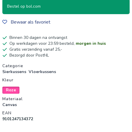
Bestel op bol.com
Bewaar als favoriet
Binnen 30 dagen na ontvangst
Op werkdagen voor 23:59 besteld,
morgen in huis
Gratis verzending vanaf 25,-
Bezorgd door PostNL
Productgegevens
Categorie
Sierkussens
Vloerkussens
Kleur
Roze
Materiaal
Canvas
EAN
9101247134372