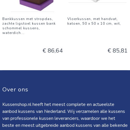
Bankkussen met stropdas,
Vloerkussen, met handvat,
zachte ligstoel kussen bank
katoen, 50 x 50 x 10 cm, wit,
schommel kussens,
waterdich
...
€ 86,64
€ 85,81
Over ons
Kussenshop.nl heeft het meest complete en actueelste
aanbod kussens van Nederland. Wij verzamelen alle kussens
van professionele kussen leveranciers, waardoor we het
beste en meest uitgebreide aanbod kussens van alle bekende