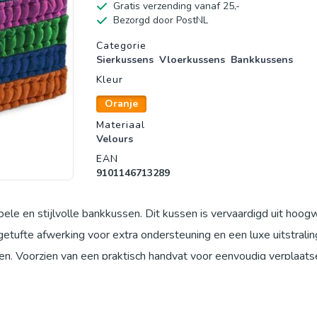
Gratis verzending vanaf 25,-
Bezorgd door PostNL
Productgegevens
Categorie
Sierkussens
Vloerkussens
Bankkussens
Kleur
Oranje
Materiaal
Velours
EAN
9101146713289
le en stijlvolle bankkussen. Dit kussen is vervaardigd uit hoog
etufte afwerking voor extra ondersteuning en een luxe uitstraling
len. Voorzien van een praktisch handvat voor eenvoudig verplaats