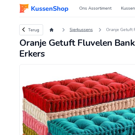
Logo www.kussenshop.nl
Ons Assortiment
Kussen
Terug naar overzicht
Sierkussens
Oranje Getuft
Terug
Oranje Getuft Fluvelen Ban
Erkers