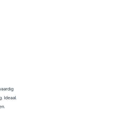
waardig
. Ideaal
en.