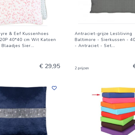
ayre & Eef Kussenhoes
Antraciet-grijze Lesliliving
P 40*40 cm Wit Katoen
Baltimore - Sierkussen - 4
 Blaadjes Sier
...
- Antraciet - Set
...
€ 29,95
2 prijzen