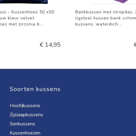
uis - Kussenhoes 50 x50
Bankkussen met stropdas, 
uw kleur velvet
ligstoel kussen bank scho
es met zirconia b
...
kussens, waterdich
...
€ 14,95
Soorten kussens
Hoofdkussens
Zijslaapkussens
Sierkussens
Kussenhoezen