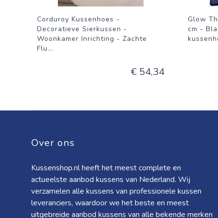
Corduroy Kussenhoes -
Glow Th
Decoratieve Sierkussen -
cm - Bla
Woonkamer Inrichting - Zachte
kussenho
Flu
...
€ 54,34
Over ons
Kussenshop.nl heeft het meest complete en
actueelste aanbod kussens van Nederland. Wij
verzamelen alle kussens van professionele kussen
leveranciers, waardoor we het beste en meest
uitgebreide aanbod kussens van alle bekende merken