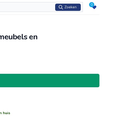
0
Zoeken
meubels en
n huis