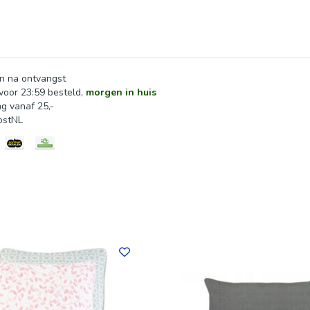
n na ontvangst
oor 23:59 besteld,
morgen in huis
ng vanaf 25,-
ostNL