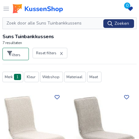
0
Logo www.kussenshop.nl
Open menu
Zoeken
Zoeken
Suns Tuinbankkussens
7
resultaten
Reset filters
Filters
Producten
Merk
1
Kleur
Webshop
Materiaal
Maat