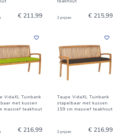
out
teakhout
€ 211,99
€ 215,99
n
2 prijzen
e VidaXL Tuinbank
Taupe VidaXL Tuinbank
lbaar met kussen
stapelbaar met kussen
m massief teakhout
159 cm massief teakhout
€ 216,99
€ 216,99
n
2 prijzen