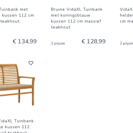
Tuinbank met
Bruine VidaXL Tuinbank
VidaX
d kussen 112 cm
met koningsblauw
helde
 teakhout
kussen 112 cm massief
cm ma
teakhout
€ 134,99
€ 128,99
2 prijzen
2 prijze
VidaXL Tuinbank
ge kussen 112
ief teakhout