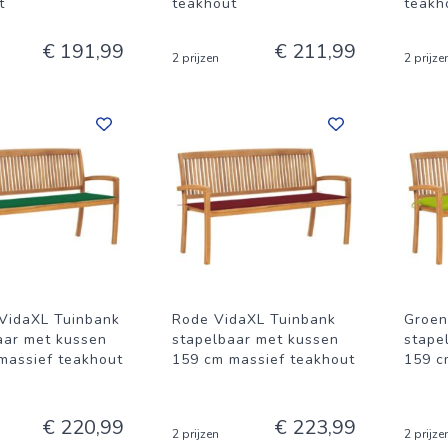
t
teakhout
teakh
€ 191,99
€ 211,99
2 prijzen
2 prijze
VidaXL Tuinbank
Rode VidaXL Tuinbank
Groen
aar met kussen
stapelbaar met kussen
stape
massief teakhout
159 cm massief teakhout
159 c
€ 220,99
€ 223,99
2 prijzen
2 prijze