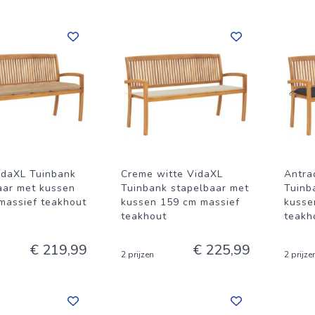
idaXL Tuinbank
Creme witte VidaXL
Antra
aar met kussen
Tuinbank stapelbaar met
Tuinb
massief teakhout
kussen 159 cm massief
kusse
teakhout
teakh
€ 219,99
€ 225,99
2 prijzen
2 prijze