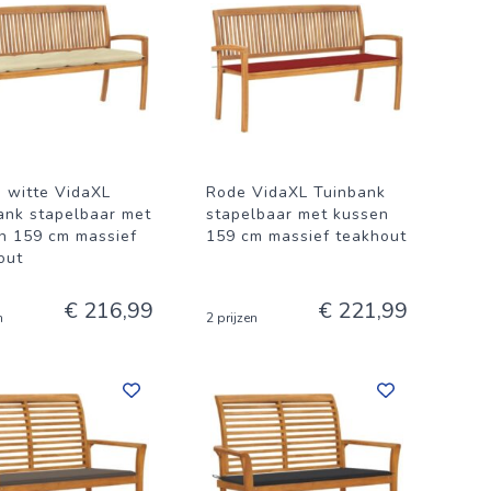
 witte VidaXL
Rode VidaXL Tuinbank
ank stapelbaar met
stapelbaar met kussen
n 159 cm massief
159 cm massief teakhout
out
€ 216,99
€ 221,99
n
2 prijzen