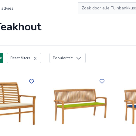
Zoeken
 advies
Teakhout
x
Reset filters
Populariteit