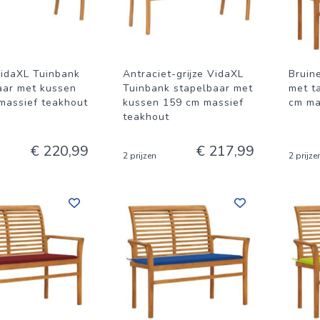
idaXL Tuinbank
Antraciet-grijze VidaXL
Bruin
aar met kussen
Tuinbank stapelbaar met
met t
massief teakhout
kussen 159 cm massief
cm ma
teakhout
€ 220,99
€ 217,99
2 prijzen
2 prijze