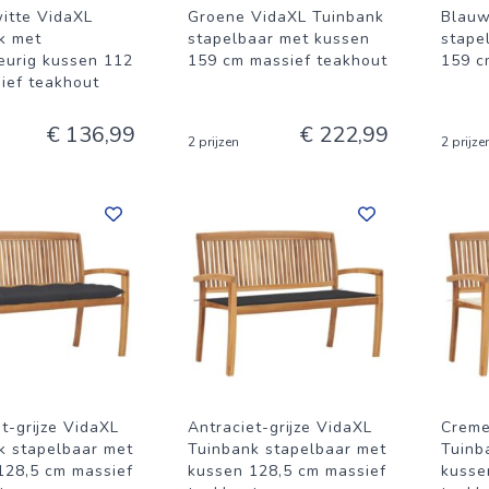
itte VidaXL
Groene VidaXL Tuinbank
Blauw
k met
stapelbaar met kussen
stape
eurig kussen 112
159 cm massief teakhout
159 c
ief teakhout
€ 136,99
€ 222,99
2 prijzen
2 prijze
t-grijze VidaXL
Antraciet-grijze VidaXL
Creme
k stapelbaar met
Tuinbank stapelbaar met
Tuinb
128,5 cm massief
kussen 128,5 cm massief
kusse