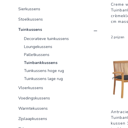
Creme w
Sierkussens
Tuinban
crèmekl
Stoelkussens
cm mass
Tuinkussens
2 prijzen
Decoratieve tuinkussens
Loungekussens
Palletkussens
Tuinbankkussens
Tuinkussens hoge rug
Tuinkussens lage rug
Vloerkussens
Voedingskussens
Warmtekussens
Antracie
Tuinban
Zijslaapkussens
kussen 