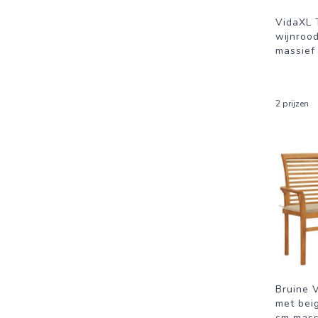
VidaXL 
wijnroo
massief
2 prijzen
Bruine 
met bei
cm mass