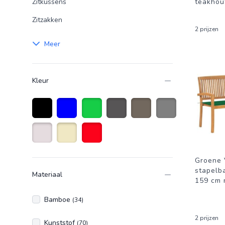
Zitkussens
teakhou
Zitzakken
2 prijzen
Meer
Kleur
Zwart
Blauw
Groen
Antraciet Grijs
taupe
GRIJS
Creme wit
Beige
Rood
Groene 
stapelb
Materiaal
159 cm 
Bamboe
(34)
2 prijzen
Kunststof
(70)