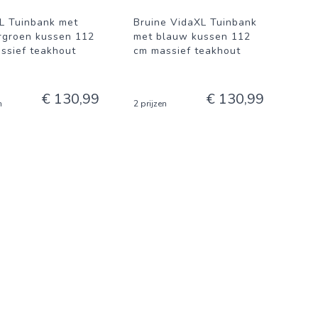
L Tuinbank met
Bruine VidaXL Tuinbank
rgroen kussen 112
met blauw kussen 112
ssief teakhout
cm massief teakhout
€ 130,99
€ 130,99
n
2 prijzen