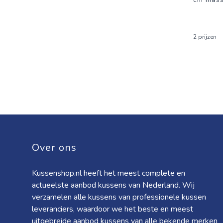
2 prijzen
Over ons
Kussenshop.nl heeft het meest complete en
actueelste aanbod kussens van Nederland. Wij
verzamelen alle kussens van professionele kussen
leveranciers, waardoor we het beste en meest
uitgebreide aanbod kussens van alle bekende merken