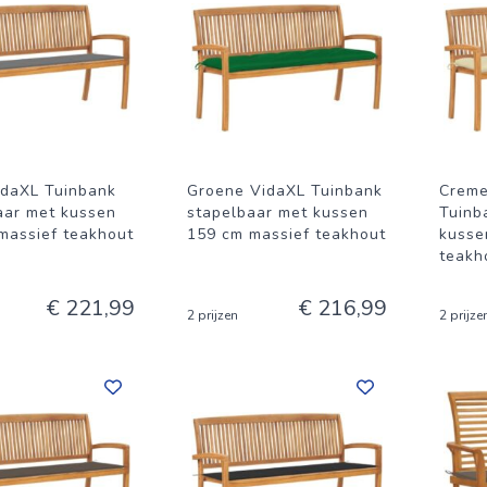
VidaXL Tuinbank
Groene VidaXL Tuinbank
Creme
aar met kussen
stapelbaar met kussen
Tuinb
massief teakhout
159 cm massief teakhout
kusse
teakh
€ 221,99
€ 216,99
2 prijzen
2 prijze