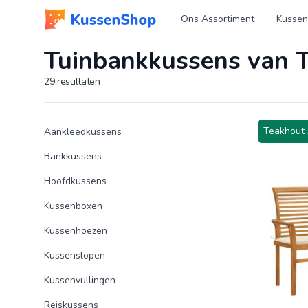
Logo www.kussenshop.nl
Ons Assortiment
Kussen
Tuinbankkussens van 
29
resultaten
Product categorieën
Producten
Teakhout 
Aankleedkussens
Bankkussens
Hoofdkussens
Kussenboxen
Kussenhoezen
Kussenslopen
Kussenvullingen
Reiskussens