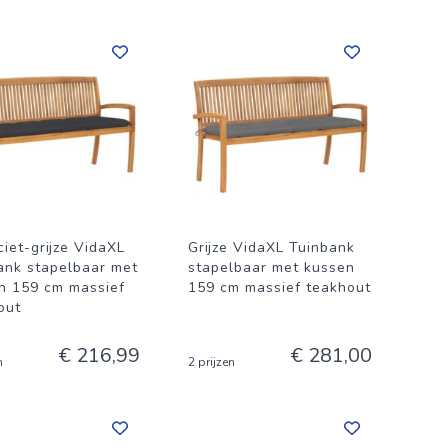
ciet-grijze VidaXL
Grijze VidaXL Tuinbank
ank stapelbaar met
stapelbaar met kussen
n 159 cm massief
159 cm massief teakhout
out
€ 216,99
€ 281,00
n
2 prijzen