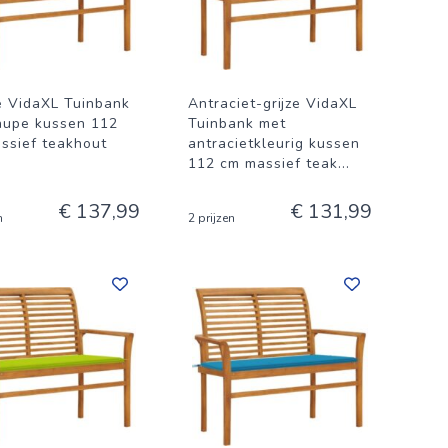
e VidaXL Tuinbank
Antraciet-grijze VidaXL
aupe kussen 112
Tuinbank met
ssief teakhout
antracietkleurig kussen
112 cm massief teak
...
€ 137,99
€ 131,99
n
2 prijzen