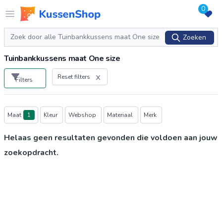
0
Logo www.kussenshop.nl
Open menu
Zoeken
Zoeken
Tuinbankkussens maat One size
Reset filters
Filters
Producten
Maat
1
Kleur
Webshop
Materiaal
Merk
Helaas geen resultaten gevonden die voldoen aan jouw
zoekopdracht.