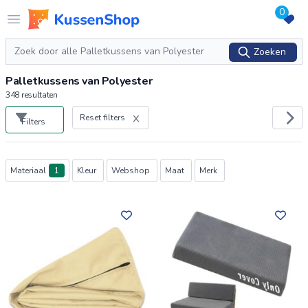
0
Logo www.kussenshop.nl
Open menu
Zoeken
Zoeken
Palletkussens van Polyester
348
resultaten
Reset filters
Filters
Producten
Materiaal
1
Kleur
Webshop
Maat
Merk