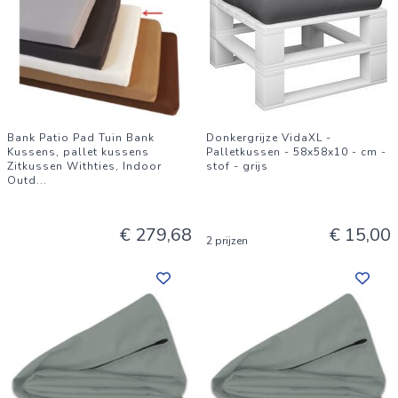
Bank Patio Pad Tuin Bank
Donkergrijze VidaXL -
Kussens, pallet kussens
Palletkussen - 58x58x10 - cm -
Zitkussen Withties, Indoor
stof - grijs
Outd
...
€ 279,68
€ 15,00
2 prijzen