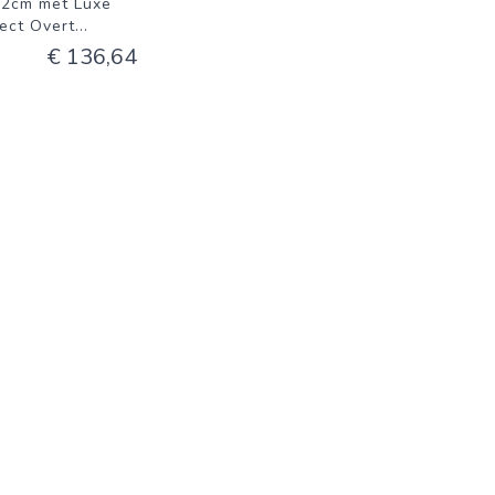
2cm met Luxe
fect Overt
...
€ 136,64