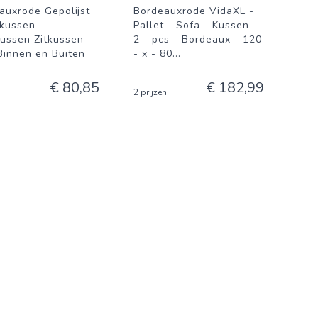
auxrode Gepolijst
Bordeauxrode VidaXL -
tkussen
Pallet - Sofa - Kussen -
ussen Zitkussen
2 - pcs - Bordeaux - 120
Binnen en Buiten
- x - 80
...
€ 80,85
€ 182,99
2 prijzen