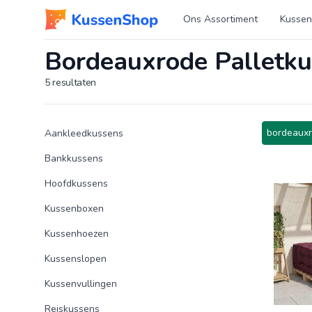
Logo www.kussenshop.nl
Ons Assortiment
Kussen
Bordeauxrode Palletk
5
resultaten
Product categorieën
Producten
bordeauxr
Aankleedkussens
Bankkussens
Hoofdkussens
Kussenboxen
Kussenhoezen
Kussenslopen
Kussenvullingen
Reiskussens