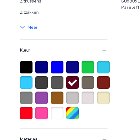
Zitkussens
60x80x1
Parelef
Zitzakken
Meer
Kleur
Zwart
Marineblauw
Blauw
Donkerblauw
Groen
Turquoise
Lichtblauw
Donkergrijs
Antraciet grijs
bordeauxrood
taupe
Donkerrood
Grijs
Paars
Bruin
Licht grijs
Creme wit
Beige
Rood
Roze
Wit
Diverse kleuren
Materiaal