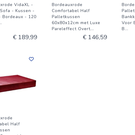
xrode VidaXL -
Bordeauxrode
Borde
 Sofa - Kussen -
Comfortabel Half
Palle
 - Bordeaux - 120
Palletkussen
Bankk
..
60x80x12cm met Luxe
Voor 
Pareleffect Overt
...
B
...
€ 189,99
€ 146,59
xrode
abel Half
ussen