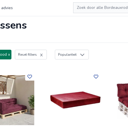
Zoeken
 advies
ussens
ood x
Reset filters
Populariteit