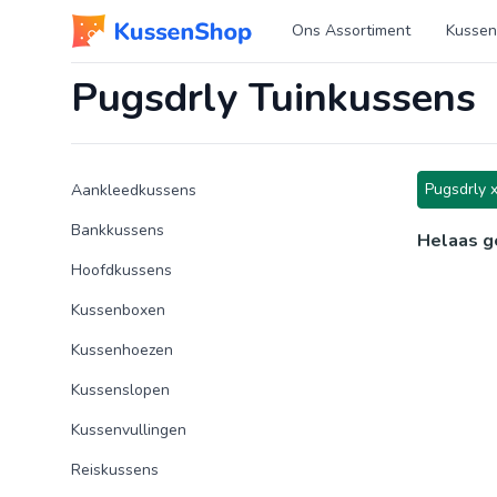
Logo www.kussenshop.nl
Ons Assortiment
Kussen
Pugsdrly Tuinkussens
Product categorieën
Producten
Pugsdrly 
Aankleedkussens
Bankkussens
Helaas g
Hoofdkussens
Kussenboxen
Kussenhoezen
Kussenslopen
Kussenvullingen
Reiskussens