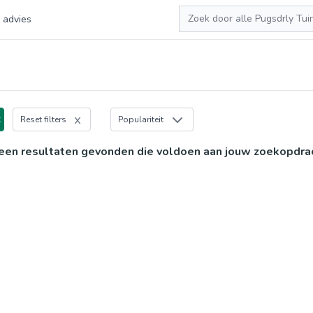
Zoeken
 advies
x
Reset filters
Populariteit
een resultaten gevonden die voldoen aan jouw zoekopdra