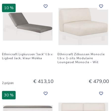
10 %
Ethnicraft Ligkussen 'Jack' t.b.v.
Ethnicraft Zitkussen Monocle
Ligbed Jack, kleur Mokka
t.b.v. 1-zits Modulaire
Loungeset Monocle - Wit
€ 413,10
€ 479,00
2 prijzen
30 %