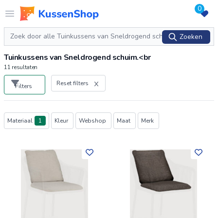
0
Logo www.kussenshop.nl
Open menu
Zoeken
Zoeken
Tuinkussens van Sneldrogend schuim.<br
11
resultaten
Reset filters
Filters
Producten
Materiaal
1
Kleur
Webshop
Maat
Merk