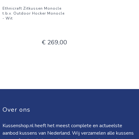
Ethnicraft Zitkussen Monocle
t.b.v. Outdoor Hocker Monocle
- Wit
€ 269,00
Over ons
Kussenshop.nl heeft het meest complete en actueelste
aanbod kussens van Nederland. Wij verzamelen alle kussens