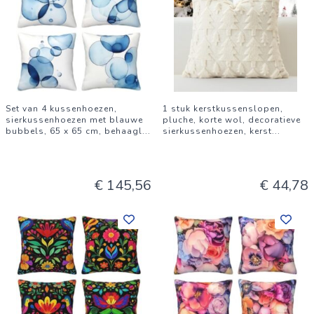
Set van 4 kussenhoezen,
1 stuk kerstkussenslopen,
sierkussenhoezen met blauwe
pluche, korte wol, decoratieve
bubbels, 65 x 65 cm, behaagl
...
sierkussenhoezen, kerst
...
€ 145,56
€ 44,78