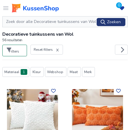
0
Logo www.kussenshop.nl
Open menu
Zoeken
Zoeken
Decoratieve tuinkussens van Wol
56
resultaten
Reset filters
Filters
Producten
Materiaal
1
Kleur
Webshop
Maat
Merk