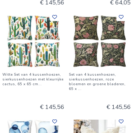
€ 145,56
€ 64,05
Witte Set van 4 kussenhoezen,
Set van 4 kussenhoezen,
sierkussenhoezen met kleurrijke
sierkussenhoezen, roze
cactus, 65 x 65 cm
...
bloemen en groene bladeren,
65 x
...
€ 145,56
€ 145,56