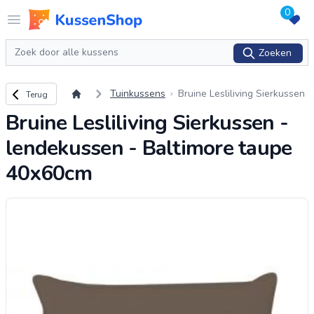
0
Logo www.kussenshop.nl
Open menu
Zoeken
Zoeken
Terug naar overzicht
Tuinkussens
Bruine Lesliliving Sierkussen
Terug
- lendekussen - Baltimore ta
Bruine Lesliliving Sierkussen -
upe 40x60cm
lendekussen - Baltimore taupe
40x60cm