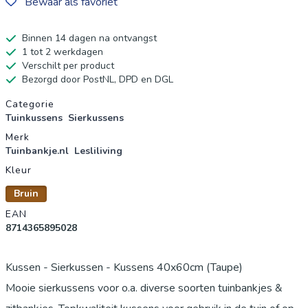
Bewaar als favoriet
Binnen 14 dagen na ontvangst
1 tot 2 werkdagen
Verschilt per product
Bezorgd door PostNL, DPD en DGL
Productgegevens
Categorie
Tuinkussens
Sierkussens
Merk
Tuinbankje.nl
Lesliliving
Kleur
Bruin
EAN
8714365895028
Kussen - Sierkussen - Kussens 40x60cm (Taupe)
Mooie sierkussens voor o.a. diverse soorten tuinbankjes &