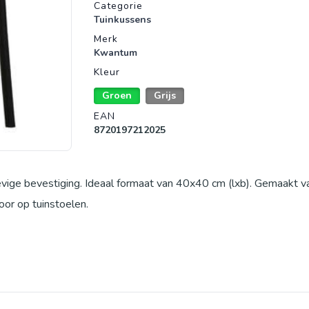
Productgegevens
Categorie
Tuinkussens
Merk
Kwantum
Kleur
Groen
Grijs
EAN
8720197212025
tevige bevestiging. Ideaal formaat van 40x40 cm (lxb). Gemaakt
oor op tuinstoelen.