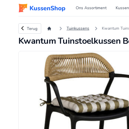
Logo www.kussenshop.nl
Ons Assortiment
Kussen
Terug naar overzicht
Tuinkussens
Kwantum Tuins
Terug
Kwantum Tuinstoelkussen Bo