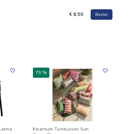
€ 8,50
Bestel
79 %
Latina
Kwantum Tuinkussen Sun