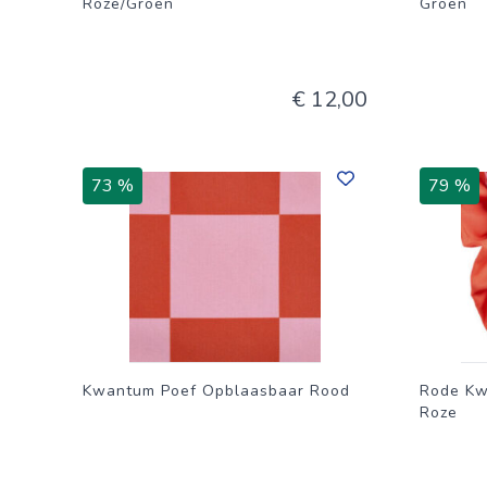
Roze/Groen
Groen
€ 12,00
73 %
79 %
Kwantum Poef Opblaasbaar Rood
Rode Kw
Roze