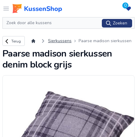
0
Logo www.kussenshop.nl
Open menu
Zoeken
Zoeken
Terug naar overzicht
Sierkussens
Paarse madison sierkussen
Terug
denim block grijs
Paarse madison sierkussen
denim block grijs