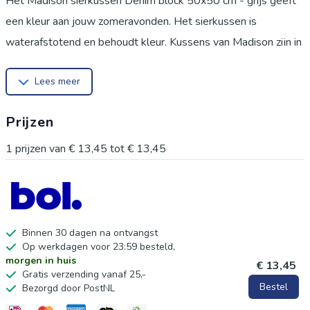
Het Madison sierkussen Denim block 50x50 cm - grijs geeft
een kleur aan jouw zomeravonden. Het sierkussen is
waterafstotend en behoudt kleur. Kussens van Madison zijn in
verschillende maten en kleuren te krijgen. Een vrolijke
Lees meer
uitstraling en goed zitcomfort maakt het Madison kussen
uniek. Met groene zeep en lauw water kun je de kussens
Prijzen
gemakkelijk schoonmaken. Het kussen is van:
katoen/polyester gemaakt. Het tuinkussen is alleen per: 4 te
1
prijzen van
€ 13,45
tot
€ 13,45
bestellen. Geniet elke avond van de hoge kwaliteit Madison
tuinkussens. Het assortiment van Madison wordt gemaakt in
Europa.
Binnen 30 dagen na ontvangst
Op werkdagen voor 23:59 besteld,
morgen in huis
€ 13,45
Gratis verzending vanaf 25,-
Bestel
Bezorgd door PostNL