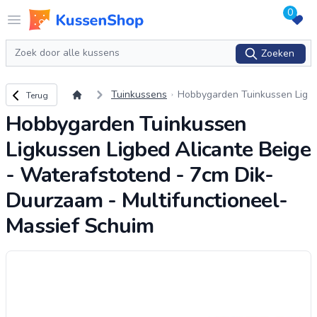
0
Logo www.kussenshop.nl
Open menu
Zoeken
Zoeken
Terug naar overzicht
Tuinkussens
Hobbygarden Tuinkussen Lig
Terug
kussen Ligbed Alicante Beige
Hobbygarden Tuinkussen
- Waterafstotend - 7cm Dik-
Duurzaam - Multif
...
Ligkussen Ligbed Alicante Beige
- Waterafstotend - 7cm Dik-
Duurzaam - Multifunctioneel-
Massief Schuim