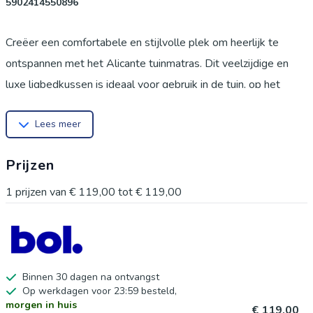
5902414550896
Creëer een comfortabele en stijlvolle plek om heerlijk te
ontspannen met het Alicante tuinmatras. Dit veelzijdige en
luxe ligbedkussen is ideaal voor gebruik in de tuin, op het
terras, aan het zwembad of op het strand. Dankzij het
Lees meer
comfortabele ontwerp en de hoogwaardige materialen is het
Alicante-matras niet alleen perfect als kussen voor een
Prijzen
zonnebed of ligstoel, maar ook geschikt als kampeermatras,
logeermatras of extra matras voor een kinderbed. Wanneer
1
prijzen van
€ 119,00
tot
€ 119,00
comfort, uitstraling en praktisch gebruik belangrijk voor u zijn,
is het Alicante tuinmatras een uitstekende keuze. Het matras
is verkrijgbaar in meerdere moderne kleuren, zodat u
eenvoudig een uitvoering kunt kiezen die perfect aansluit bij
Binnen 30 dagen na ontvangst
Op werkdagen voor 23:59 besteld,
uw tuinmeubelen of buitenruimte. Elk Alicante-matras wordt
morgen in huis
€ 119,00