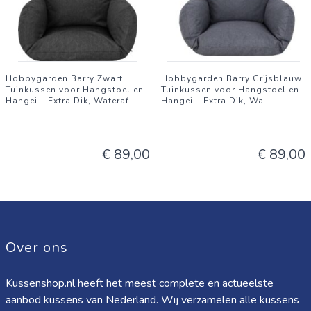
ontspannen momenten in de tuin of onderweg. Zoekwoorden:
tuinmatras, ligbedkussen, buitenmatras, zonnebed kussen,
ligstoel matras, waterbestendig tuinmatras, comfortabel
ligbedkussen, strandmatras, camping matras.
Hobbygarden Barry Zwart
Hobbygarden Barry Grijsblauw
Tuinkussen voor Hangstoel en
Tuinkussen voor Hangstoel en
Hangei – Extra Dik, Wateraf
...
Hangei – Extra Dik, Wa
...
€ 89,00
€ 89,00
Over ons
Kussenshop.nl heeft het meest complete en actueelste
aanbod kussens van Nederland. Wij verzamelen alle kussens