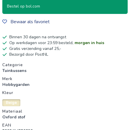
Bestel op bol.com
Bewaar als favoriet
Binnen 30 dagen na ontvangst
Op werkdagen voor 23:59 besteld,
morgen in huis
Gratis verzending vanaf 25,-
Bezorgd door PostNL
Productgegevens
Categorie
Tuinkussens
Merk
Hobbygarden
Kleur
Beige
Materiaal
Oxford stof
EAN