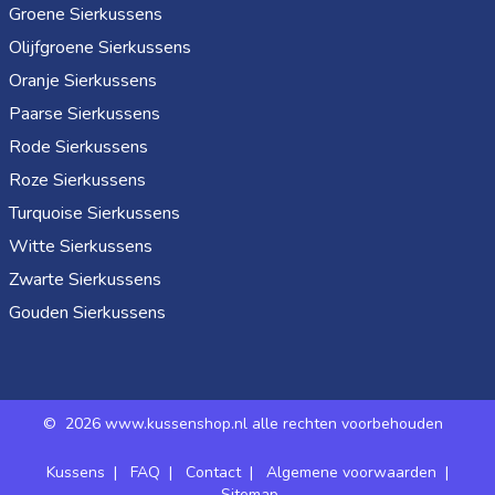
Groene Sierkussens
Olijfgroene Sierkussens
Oranje Sierkussens
Paarse Sierkussens
Rode Sierkussens
Roze Sierkussens
Turquoise Sierkussens
Witte Sierkussens
Zwarte Sierkussens
Gouden Sierkussens
©
2026 www.kussenshop.nl alle rechten voorbehouden
Kussens
|
FAQ
|
Contact
|
Algemene voorwaarden
|
Sitemap