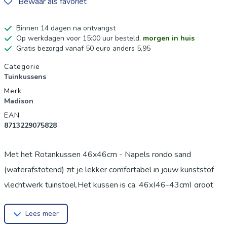
Bewaar als favoriet
Binnen 14 dagen na ontvangst
Op werkdagen voor 15:00 uur besteld,
morgen in huis
Gratis bezorgd vanaf 50 euro anders 5,95
Productgegevens
Categorie
Tuinkussens
Merk
Madison
EAN
8713229075828
Met het Rotankussen 46x46cm - Napels rondo sand
(waterafstotend) zit je lekker comfortabel in jouw kunststof
vlechtwerk tuinstoel.Het kussen is ca. 46x(46-43cm) groot
en loopt enigszins tabs toe.Dit zitting is ca. 6,5cm
Lees meer
dik.Onderdeel van de collectie van Madison kussens