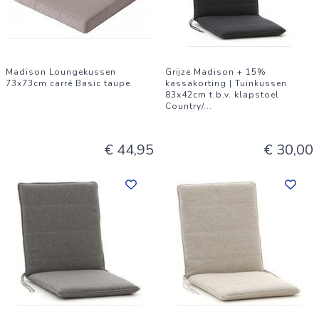
Madison Loungekussen
Grijze Madison + 15%
73x73cm carré Basic taupe
kassakorting | Tuinkussen
83x42cm t.b.v. klapstoel
Country/
...
€ 44,95
€ 30,00