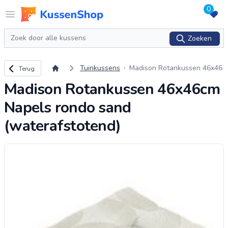
0
Logo www.kussenshop.nl
Open menu
Zoeken
Zoeken
Terug naar overzicht
Tuinkussens
Madison Rotankussen 46x46
Terug
cm Napels rondo sand (wate
Madison Rotankussen 46x46cm
rafstotend)
Napels rondo sand
(waterafstotend)