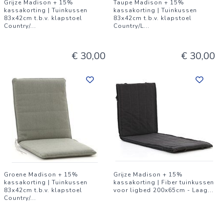
Grijze Madison + 15%
Taupe Madison + 15%
kassakorting | Tuinkussen
kassakorting | Tuinkussen
83x42cm t.b.v. klapstoel
83x42cm t.b.v. klapstoel
Country/
...
Country/L
...
€ 30,00
€ 30,00
Groene Madison + 15%
Grijze Madison + 15%
kassakorting | Tuinkussen
kassakorting | Fiber tuinkussen
83x42cm t.b.v. klapstoel
voor ligbed 200x65cm - Laag
...
Country/
...