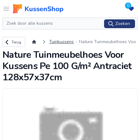
0
Logo www.kussenshop.nl
Open menu
Zoeken
Zoeken
Terug naar overzicht
Tuinkussens
Nature Tuinmeubelhoes Voo
Terug
r Kussens Pe 100 G/m² Antra
Nature Tuinmeubelhoes Voor
ciet 128x57x37cm
Kussens Pe 100 G/m² Antraciet
128x57x37cm