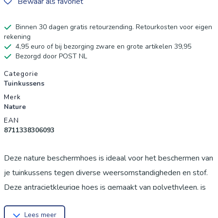
Bewaar als favoriet
Binnen 30 dagen gratis retourzending. Retourkosten voor eigen
rekening
4,95 euro of bij bezorging zware en grote artikelen 39,95
Bezorgd door POST NL
Productgegevens
Categorie
Tuinkussens
Merk
Nature
EAN
8711338306093
Deze nature beschermhoes is ideaal voor het beschermen van
je tuinkussens tegen diverse weersomstandigheden en stof.
Deze antracietkleurige hoes is gemaakt van polyethyleen, is
uv-bestendig en heeft een dichtheid van 100 g/m2. Hij heeft
Lees meer
een afmeting van 128 x 57 x 37 cm.